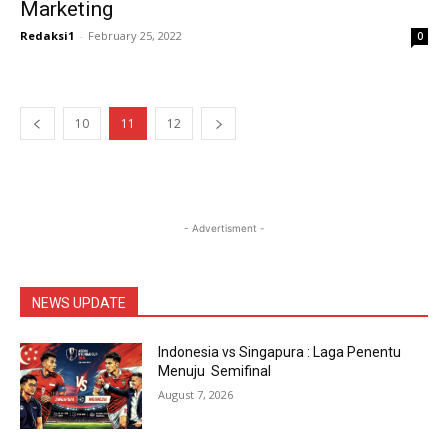
Marketing
Redaksi1
-
February 25, 2022
0
10
11
12
- Advertisment -
NEWS UPDATE
Indonesia vs Singapura : Laga Penentu
Menuju Semifinal
August 7, 2026