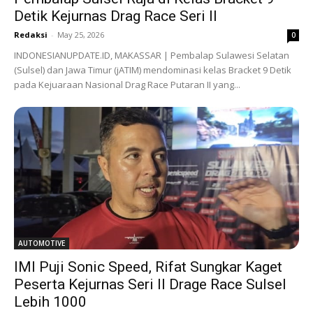
Detik Kejurnas Drag Race Seri II
Redaksi
-
May 25, 2026
0
INDONESIANUPDATE.ID, MAKASSAR | Pembalap Sulawesi Selatan
(Sulsel) dan Jawa Timur (jATIM) mendominasi kelas Bracket 9 Detik
pada Kejuaraan Nasional Drag Race Putaran II yang...
AUTOMOTIVE
IMI Puji Sonic Speed, Rifat Sungkar Kaget
Peserta Kejurnas Seri II Drage Race Sulsel
Lebih 1000