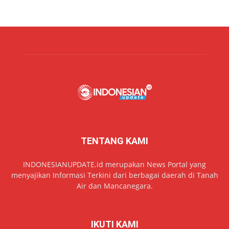
TENTANG KAMI
INDONESIANUPDATE.id merupakan News Portal yang
menyajikan Informasi Terkini dari berbagai daerah di Tanah
Air dan Mancanegara.
IKUTI KAMI