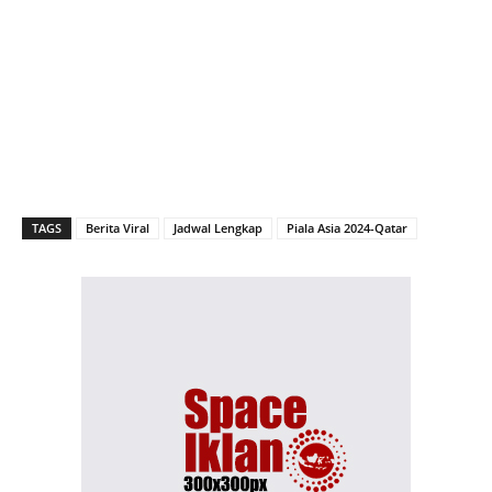
TAGS
Berita Viral
Jadwal Lengkap
Piala Asia 2024-Qatar