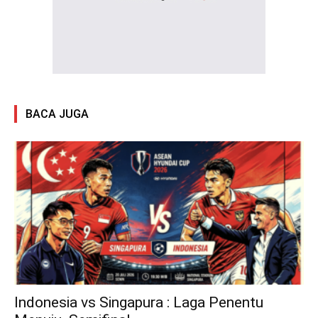
BACA JUGA
Indonesia vs Singapura : Laga Penentu