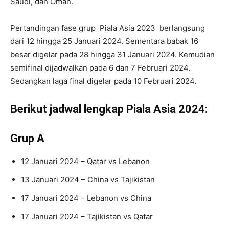
Saudi, dan Oman.
Pertandingan fase grup Piala Asia 2023 berlangsung
dari 12 hingga 25 Januari 2024. Sementara babak 16
besar digelar pada 28 hingga 31 Januari 2024. Kemudian
semifinal dijadwalkan pada 6 dan 7 Februari 2024.
Sedangkan laga final digelar pada 10 Februari 2024.
Berikut jadwal lengkap Piala Asia 2024:
Grup A
12 Januari 2024 – Qatar vs Lebanon
13 Januari 2024 – China vs Tajikistan
17 Januari 2024 – Lebanon vs China
17 Januari 2024 – Tajikistan vs Qatar