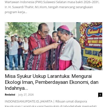
Wartawan Indonesia (PWI) Sulawesi Selatan masa bakti 2026–2031,
Ir. H. Suwardi Thahir, M.I.Kom, tengah merancang serangkaian
program kerja...
Misa Syukur Uskup Larantuka: Mengurai
Ekologi Iman, Pemberdayaan Ekonomi, dan
Indahnya...
Redaksi
-
July 27, 2026
0
INDONESIANUPDATE.ID, JAKARTA | Ribuan umat diaspora
Keuskupan Larantuka yang bermukim di Jabodetabek memadati