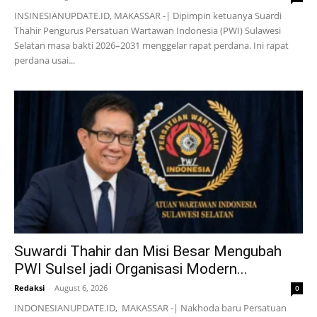
INSINESIANUPDATE.ID, MAKASSAR -| Dipimpin ketuanya Suardi
Thahir Pengurus Persatuan Wartawan Indonesia (PWI) Sulawesi
Selatan masa bakti 2026–2031 menggelar rapat perdana. Ini rapat
perdana usai...
Suwardi Thahir dan Misi Besar Mengubah
PWI Sulsel jadi Organisasi Modern...
Redaksi
-
August 6, 2026
0
INDONESIANUPDATE.ID, MAKASSAR -| Nakhoda baru Persatuan