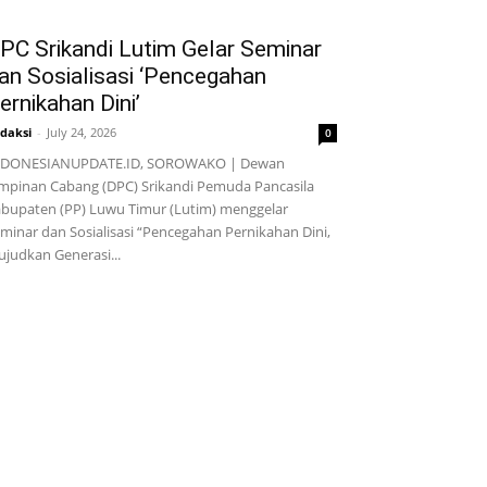
PC Srikandi Lutim Gelar Seminar
an Sosialisasi ‘Pencegahan
ernikahan Dini’
daksi
-
July 24, 2026
0
NDONESIANUPDATE.ID, SOROWAKO | Dewan
mpinan Cabang (DPC) Srikandi Pemuda Pancasila
bupaten (PP) Luwu Timur (Lutim) menggelar
minar dan Sosialisasi “Pencegahan Pernikahan Dini,
judkan Generasi...