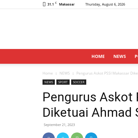
C
31.1
Thursday, August 6, 2026
Makassar
HOME
NEWS
P
Home
NEWS
Pengurus Askot PSSI Makassar Dike
NEWS
SPORT
SOCCER
Pengurus Askot 
Diketuai Ahmad S
September 21, 2023