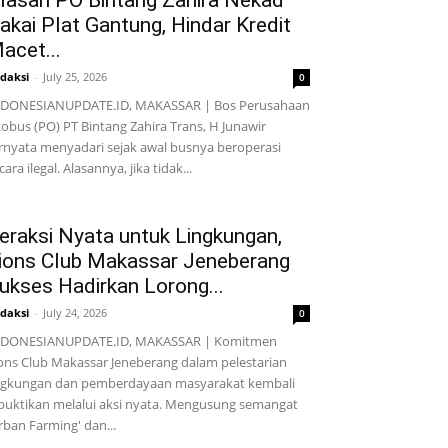
lasan PO Bintang Zahira Nekad
akai Plat Gantung, Hindar Kredit
acet...
daksi
-
July 25, 2026
0
NDONESIANUPDATE.ID, MAKASSAR | Bos Perusahaan
obus (PO) PT Bintang Zahira Trans, H Junawir
rnyata menyadari sejak awal busnya beroperasi
cara ilegal. Alasannya, jika tidak...
eraksi Nyata untuk Lingkungan,
ions Club Makassar Jeneberang
ukses Hadirkan Lorong...
daksi
-
July 24, 2026
0
NDONESIANUPDATE.ID, MAKASSAR | Komitmen
ons Club Makassar Jeneberang dalam pelestarian
ngkungan dan pemberdayaan masyarakat kembali
buktikan melalui aksi nyata. Mengusung semangat
rban Farming' dan...