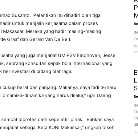
A
P
M
mad Susanto. Pelantikan itu dihadiri oleh tiga
 hadir untuk menjalin kerjasama dalam proses
Re
 Makassar. Mereka yang hadir masing-masing
I
Ot
e Graaf dan Gerald Van De Belt.
te
se
ngusaha yang juga menjabat GM PSV Eindhoven, Jesse
, seorang konsultan sepak bola internasional yang
 berinvestasi di bidang olahraga.
B
L
S
ya cukup berat dan panjang. Makanya, saya tadi terharu
i dinamika-dinamika yang harus dilalui,’’ ujar Daeng
Re
I
Li
li
i sempat diprotes oleh segelintir pihak. ‘’Bahkan saya
di
menjabat sebagai Keta KONI Makassar,’’ ungkap tokoh
'U