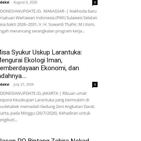
daksi
-
August 6, 2026
0
NDONESIANUPDATE.ID, MAKASSAR -| Nakhoda baru
rsatuan Wartawan Indonesia (PWI) Sulawesi Selatan
sa bakti 2026–2031, Ir. H. Suwardi Thahir, M.I.Kom,
ngah merancang serangkaian program kerja...
isa Syukur Uskup Larantuka:
engurai Ekologi Iman,
emberdayaan Ekonomi, dan
ndahnya...
daksi
-
July 27, 2026
0
DONESIANUPDATE.ID, JAKARTA | Ribuan umat
aspora Keuskupan Larantuka yang bermukim di
bodetabek memadati Gedung Zeni Angkatan Darat,
karta, pada Minggu (26/7/2026). Kehadiran untuk
ngikuti...