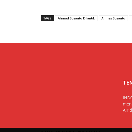
TAGS
Ahmad Susanto Dilantik
Ahmas Susanto
TE
IND
meny
Air 