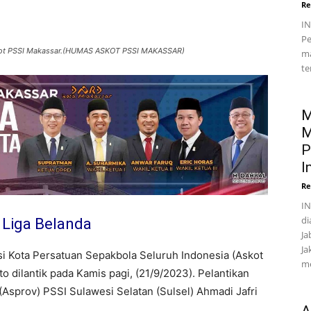
Re
I
Pe
skot PSSI Makassar.(HUMAS ASKOT PSSI MAKASSAR)
ma
te
M
M
P
I
Re
IN
di
a Liga Belanda
Ja
Ja
i Kota Persatuan Sepakbola Seluruh Indonesia (Askot
me
 dilantik pada Kamis pagi, (21/9/2023). Pelantikan
 (Asprov) PSSI Sulawesi Selatan (Sulsel) Ahmadi Jafri