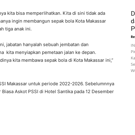
D
nya kita bisa memperlihatkan. Kita di sini tidak ada
d
 hanya ingin membangun sepak bola Kota Makassar
P
h tiga anak ini.
Re
ini, jabatan hanyalah sebuah jembatan dan
I
Pi
ana kita menyiapkan pemetaan jalan ke depan.
Ka
adinya kita membawa sepak bola di Kota Makassar ini,”
Se
Wu
SSI Makassar untuk periode 2022-2026. Sebelumnnya
ar Biasa Askot PSSI di Hotel Santika pada 12 Desember