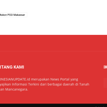
Askot PSSI Makassar
NTANG KAMI
I
ONESIANUPDATE.id merupakan News Portal yang
ajikan Informasi Terkini dari berbagai daerah di Tanah
dan Mancanegara.