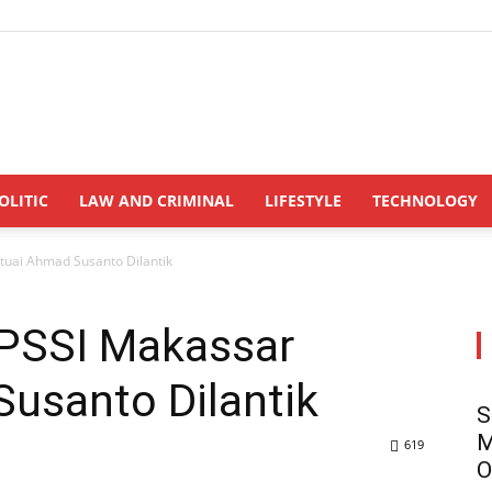
INDONESIANUPDATE.id
OLITIC
LAW AND CRIMINAL
LIFESTYLE
TECHNOLOGY
tuai Ahmad Susanto Dilantik
PSSI Makassar
usanto Dilantik
S
M
619
O