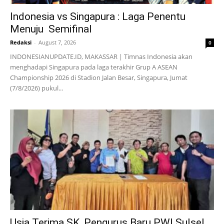
Indonesia vs Singapura : Laga Penentu
Menuju Semifinal
Redaksi
-
August 7, 2026
0
INDONESIANUPDATE.ID, MAKASSAR | Timnas Indonesia akan
menghadapi Singapura pada laga terakhir Grup A ASEAN
Championship 2026 di Stadion Jalan Besar, Singapura, Jumat
(7/8/2026) pukul...
Usia Terima SK, Pengurus Baru PWI Sulsel