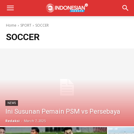
Home
SPORT
SOCCER
SOCCER
NEWS
Ini Susunan Pemain PSM vs Persebaya
Redaksi
-
March 7, 2025