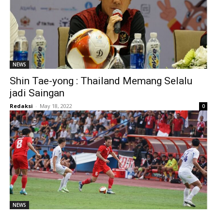
NEWS
Shin Tae-yong : Thailand Memang Selalu
jadi Saingan
Redaksi
-
May 18, 2022
0
NEWS