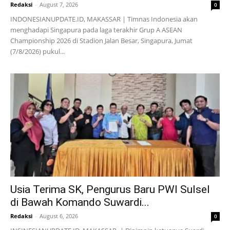
Redaksi
-
August 7, 2026
0
INDONESIANUPDATE.ID, MAKASSAR | Timnas Indonesia akan
menghadapi Singapura pada laga terakhir Grup A ASEAN
Championship 2026 di Stadion Jalan Besar, Singapura, Jumat
(7/8/2026) pukul...
Usia Terima SK, Pengurus Baru PWI Sulsel
di Bawah Komando Suwardi...
Redaksi
-
August 6, 2026
0