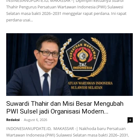
INSINESIANUPDATE.ID, MAKASSAR -| Dipimpin ketuanya Suardi
Thahir Pengurus Persatuan Wartawan Indonesia (PWI) Sulawesi
Selatan masa bakti 2026–2031 menggelar rapat perdana. Ini rapat
perdana usai...
Suwardi Thahir dan Misi Besar Mengubah
PWI Sulsel jadi Organisasi Modern...
Redaksi
-
August 6, 2026
0
INDONESIANUPDATE.ID, MAKASSAR -| Nakhoda baru Persatuan
Wartawan Indonesia (PWI) Sulawesi Selatan masa bakti 2026–2031,