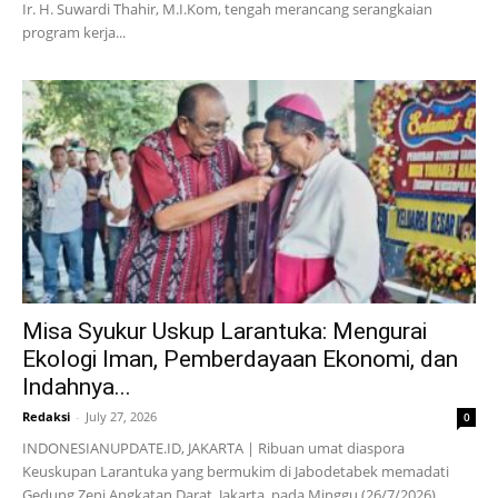
Ir. H. Suwardi Thahir, M.I.Kom, tengah merancang serangkaian
program kerja...
Misa Syukur Uskup Larantuka: Mengurai
Ekologi Iman, Pemberdayaan Ekonomi, dan
Indahnya...
Redaksi
-
July 27, 2026
0
INDONESIANUPDATE.ID, JAKARTA | Ribuan umat diaspora
Keuskupan Larantuka yang bermukim di Jabodetabek memadati
Gedung Zeni Angkatan Darat, Jakarta, pada Minggu (26/7/2026).