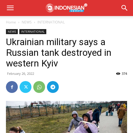
Home
NEWS
INTERNATIONAL
NEWS
INTERNATIONAL
Ukrainian military says a
Russian tank destroyed in
western Kyiv
February 26, 2022
374