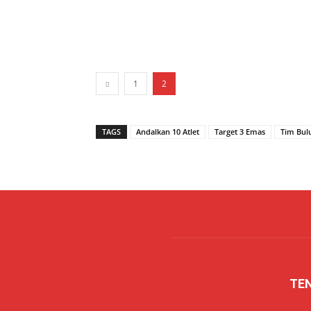
1
2
TAGS
Andalkan 10 Atlet
Target 3 Emas
Tim Bul
TE