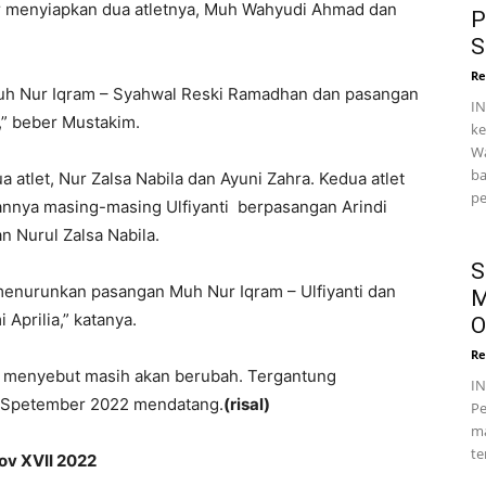
r menyiapkan dua atletnya, Muh Wahyudi Ahmad dan
P
S
Re
Muh Nur Iqram – Syahwal Reski Ramadhan dan pasangan
IN
,” beber Mustakim.
ke
Wa
ba
 atlet, Nur Zalsa Nabila dan Ayuni Zahra. Kedua atlet
pe
gannya masing-masing Ulfiyanti berpasangan Arindi
n Nurul Zalsa Nabila.
S
menurunkan pasangan Muh Nur Iqram – Ulfiyanti dan
M
prilia,” katanya.
O
Re
Ia menyebut masih akan berubah. Tergantung
I
 Spetember 2022 mendatang.
(risal)
Pe
ma
te
ov XVII 2022