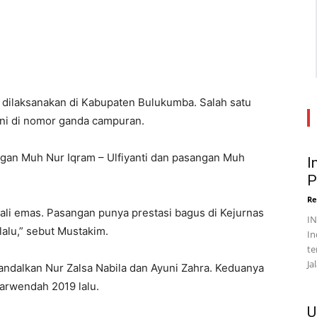
 dilaksanakan di Kabupaten Bulukumba. Salah satu
ni di nomor ganda campuran.
gan Muh Nur Iqram – Ulfiyanti dan pasangan Muh
I
P
Re
ali emas. Pasangan punya prestasi bagus di Kejurnas
I
alu,” sebut Mustakim.
In
te
Ja
ndalkan Nur Zalsa Nabila dan Ayuni Zahra. Keduanya
arwendah 2019 lalu.
U