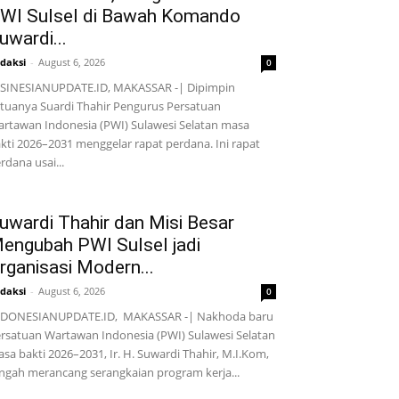
WI Sulsel di Bawah Komando
uwardi...
daksi
-
August 6, 2026
0
SINESIANUPDATE.ID, MAKASSAR -| Dipimpin
tuanya Suardi Thahir Pengurus Persatuan
rtawan Indonesia (PWI) Sulawesi Selatan masa
kti 2026–2031 menggelar rapat perdana. Ini rapat
rdana usai...
uwardi Thahir dan Misi Besar
engubah PWI Sulsel jadi
rganisasi Modern...
daksi
-
August 6, 2026
0
NDONESIANUPDATE.ID, MAKASSAR -| Nakhoda baru
rsatuan Wartawan Indonesia (PWI) Sulawesi Selatan
sa bakti 2026–2031, Ir. H. Suwardi Thahir, M.I.Kom,
ngah merancang serangkaian program kerja...