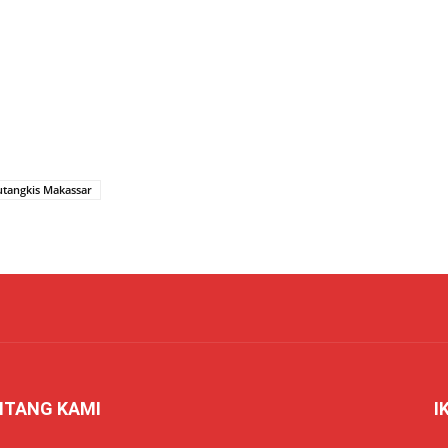
utangkis Makassar
NTANG KAMI
I