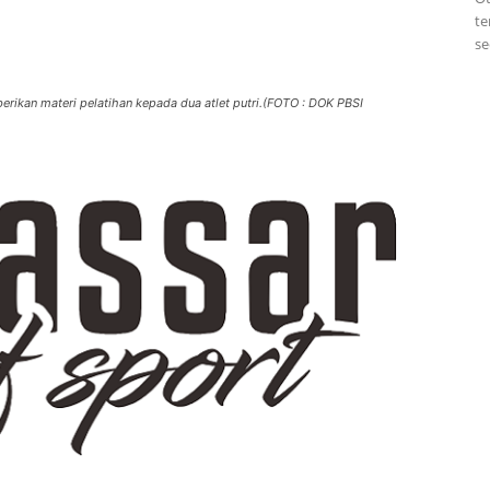
te
se
rikan materi pelatihan kepada dua atlet putri.(FOTO : DOK PBSI