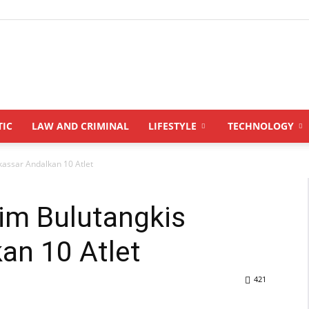
INDONESIANUPDATE.id
TIC
LAW AND CRIMINAL
LIFESTYLE
TECHNOLOGY
assar Andalkan 10 Atlet
im Bulutangkis
an 10 Atlet
421