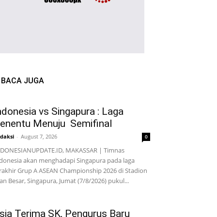
BACA JUGA
ndonesia vs Singapura : Laga
enentu Menuju Semifinal
daksi
-
August 7, 2026
0
NDONESIANUPDATE.ID, MAKASSAR | Timnas
donesia akan menghadapi Singapura pada laga
rakhir Grup A ASEAN Championship 2026 di Stadion
lan Besar, Singapura, Jumat (7/8/2026) pukul...
sia Terima SK, Pengurus Baru