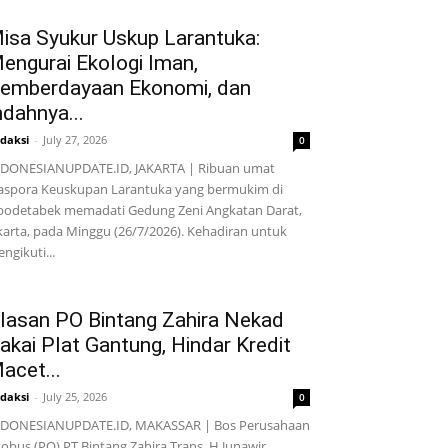
isa Syukur Uskup Larantuka:
engurai Ekologi Iman,
emberdayaan Ekonomi, dan
ndahnya...
daksi
-
July 27, 2026
0
DONESIANUPDATE.ID, JAKARTA | Ribuan umat
aspora Keuskupan Larantuka yang bermukim di
bodetabek memadati Gedung Zeni Angkatan Darat,
karta, pada Minggu (26/7/2026). Kehadiran untuk
ngikuti...
lasan PO Bintang Zahira Nekad
akai Plat Gantung, Hindar Kredit
acet...
daksi
-
July 25, 2026
0
NDONESIANUPDATE.ID, MAKASSAR | Bos Perusahaan
obus (PO) PT Bintang Zahira Trans, H Junawir