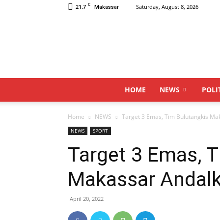
C
21.7
Saturday, August 8, 2026
Makassar
HOME
NEWS
POLI
Home
NEWS
Target 3 Emas, Tim Bulutangkis Mak
NEWS
SPORT
Target 3 Emas, T
Makassar Andalk
April 20, 2022