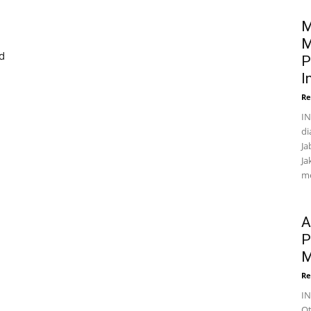
M
M
d
P
I
Re
IN
di
Ja
Ja
me
A
P
M
Re
I
Ot