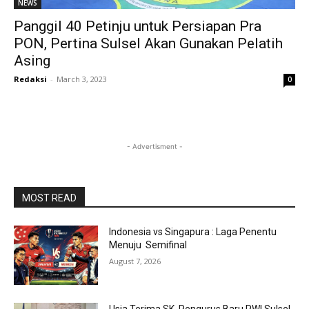
NEWS
Panggil 40 Petinju untuk Persiapan Pra
PON, Pertina Sulsel Akan Gunakan Pelatih
Asing
Redaksi
-
March 3, 2023
0
- Advertisment -
MOST READ
Indonesia vs Singapura : Laga Penentu
Menuju Semifinal
August 7, 2026
Usia Terima SK, Pengurus Baru PWI Sulsel