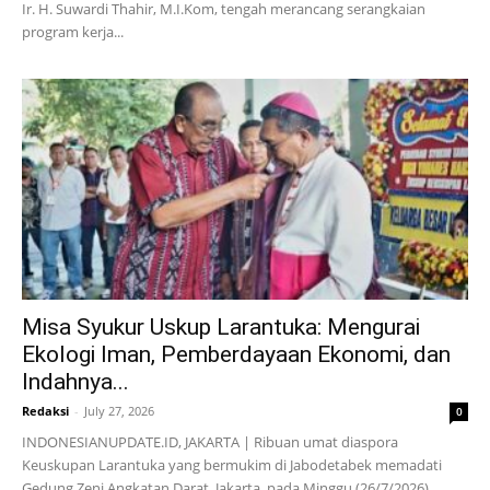
Ir. H. Suwardi Thahir, M.I.Kom, tengah merancang serangkaian
program kerja...
Misa Syukur Uskup Larantuka: Mengurai
Ekologi Iman, Pemberdayaan Ekonomi, dan
Indahnya...
Redaksi
-
July 27, 2026
0
INDONESIANUPDATE.ID, JAKARTA | Ribuan umat diaspora
Keuskupan Larantuka yang bermukim di Jabodetabek memadati
Gedung Zeni Angkatan Darat, Jakarta, pada Minggu (26/7/2026).