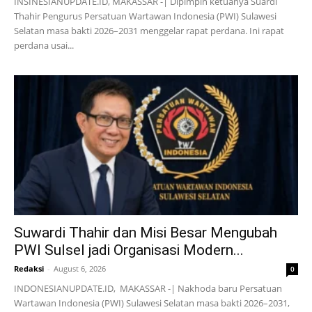
INSINESIANUPDATE.ID, MAKASSAR -| Dipimpin ketuanya Suardi
Thahir Pengurus Persatuan Wartawan Indonesia (PWI) Sulawesi
Selatan masa bakti 2026–2031 menggelar rapat perdana. Ini rapat
perdana usai...
Suwardi Thahir dan Misi Besar Mengubah
PWI Sulsel jadi Organisasi Modern...
Redaksi
-
August 6, 2026
0
INDONESIANUPDATE.ID, MAKASSAR -| Nakhoda baru Persatuan
Wartawan Indonesia (PWI) Sulawesi Selatan masa bakti 2026–2031,