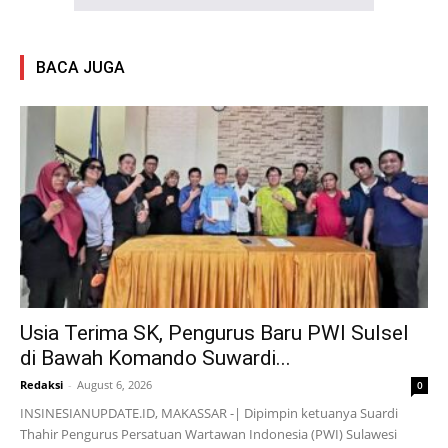
BACA JUGA
Usia Terima SK, Pengurus Baru PWI Sulsel
di Bawah Komando Suwardi...
Redaksi
-
August 6, 2026
0
INSINESIANUPDATE.ID, MAKASSAR -| Dipimpin ketuanya Suardi
Thahir Pengurus Persatuan Wartawan Indonesia (PWI) Sulawesi