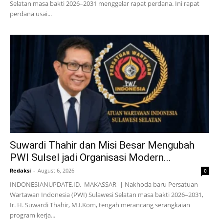
Selatan masa bakti 2026–2031 menggelar rapat perdana. Ini rapat
perdana usai...
Suwardi Thahir dan Misi Besar Mengubah
PWI Sulsel jadi Organisasi Modern...
Redaksi
-
August 6, 2026
0
INDONESIANUPDATE.ID, MAKASSAR -| Nakhoda baru Persatuan
Wartawan Indonesia (PWI) Sulawesi Selatan masa bakti 2026–2031,
Ir. H. Suwardi Thahir, M.I.Kom, tengah merancang serangkaian
program kerja...