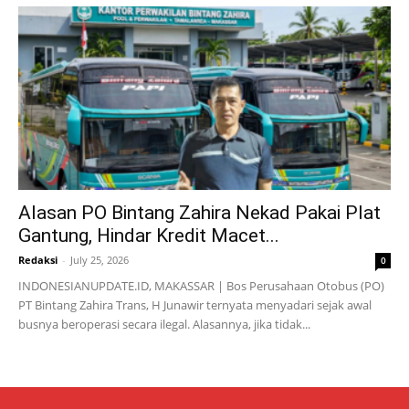
Alasan PO Bintang Zahira Nekad Pakai Plat
Gantung, Hindar Kredit Macet...
Redaksi
-
July 25, 2026
0
INDONESIANUPDATE.ID, MAKASSAR | Bos Perusahaan Otobus (PO)
PT Bintang Zahira Trans, H Junawir ternyata menyadari sejak awal
busnya beroperasi secara ilegal. Alasannya, jika tidak...