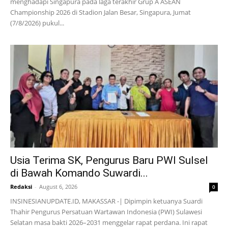
menghadapi Singapura pada laga terakhir Grup A ASEAN
Championship 2026 di Stadion Jalan Besar, Singapura, Jumat
(7/8/2026) pukul...
Usia Terima SK, Pengurus Baru PWI Sulsel
di Bawah Komando Suwardi...
Redaksi
-
August 6, 2026
0
INSINESIANUPDATE.ID, MAKASSAR -| Dipimpin ketuanya Suardi
Thahir Pengurus Persatuan Wartawan Indonesia (PWI) Sulawesi
Selatan masa bakti 2026–2031 menggelar rapat perdana. Ini rapat