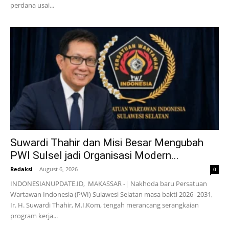
perdana usai...
Suwardi Thahir dan Misi Besar Mengubah
PWI Sulsel jadi Organisasi Modern...
Redaksi
-
August 6, 2026
0
INDONESIANUPDATE.ID, MAKASSAR -| Nakhoda baru Persatuan
Wartawan Indonesia (PWI) Sulawesi Selatan masa bakti 2026–2031,
Ir. H. Suwardi Thahir, M.I.Kom, tengah merancang serangkaian
program kerja...