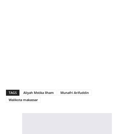
TAGS
Aliyah Mstika Ilham
Munafri Arifuddin
Walikota makassar