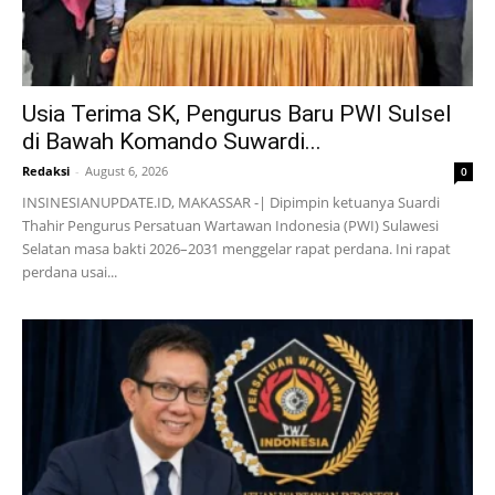
Usia Terima SK, Pengurus Baru PWI Sulsel
di Bawah Komando Suwardi...
Redaksi
-
August 6, 2026
0
INSINESIANUPDATE.ID, MAKASSAR -| Dipimpin ketuanya Suardi
Thahir Pengurus Persatuan Wartawan Indonesia (PWI) Sulawesi
Selatan masa bakti 2026–2031 menggelar rapat perdana. Ini rapat
perdana usai...