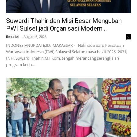
Suwardi Thahir dan Misi Besar Mengubah
PWI Sulsel jadi Organisasi Modern...
Redaksi
-
August 6, 2026
0
INDONESIANUPDATE.ID, MAKASSAR -| Nakhoda baru Persatuan
Wartawan Indonesia (PWI) Sulawesi Selatan masa bakti 2026–2031,
Ir. H. Suwardi Thahir, M.I.Kom, tengah merancang serangkaian
program kerja...