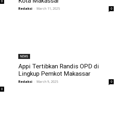
Kota Makassar
0
Redaksi
-
March 11, 2025
0
NEWS
Appi Tertibkan Randis OPD di
Lingkup Pemkot Makassar
Redaksi
-
March 9, 2025
0
0