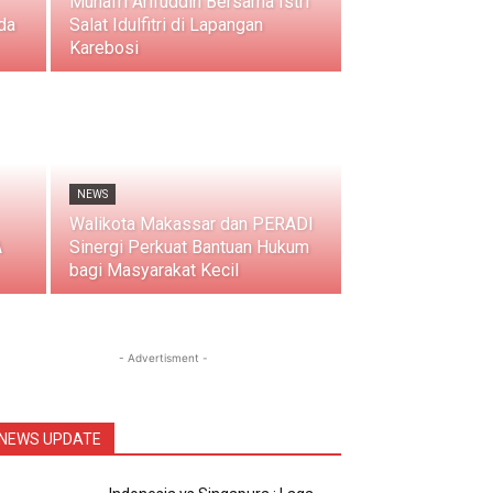
Munafri Arifuddin Bersama Istri
da
Salat Idulfitri di Lapangan
Karebosi
NEWS
Walikota Makassar dan PERADI
A
Sinergi Perkuat Bantuan Hukum
bagi Masyarakat Kecil
- Advertisment -
NEWS UPDATE