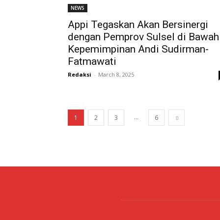
NEWS
Appi Tegaskan Akan Bersinergi
dengan Pemprov Sulsel di Bawah
Kepemimpinan Andi Sudirman-
Fatmawati
Redaksi
-
March 8, 2025
...
1
2
3
6