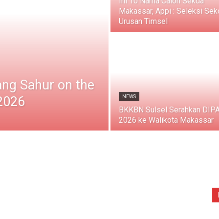
Ini 10 Nama Calon Sekda
Makassar, Appi : Seleksi Sek
Urusan Timsel
ang Sahur on the
2026
NEWS
BKKBN Sulsel Serahkan DIP
2026 ke Walikota Makassar