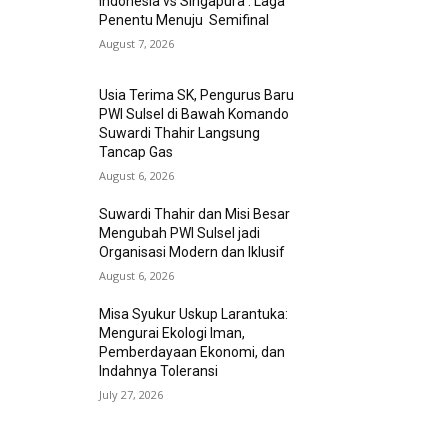
Indonesia vs Singapura : Laga
Penentu Menuju Semifinal
August 7, 2026
Usia Terima SK, Pengurus Baru
PWI Sulsel di Bawah Komando
Suwardi Thahir Langsung
Tancap Gas
August 6, 2026
Suwardi Thahir dan Misi Besar
Mengubah PWI Sulsel jadi
Organisasi Modern dan Iklusif
August 6, 2026
Misa Syukur Uskup Larantuka:
Mengurai Ekologi Iman,
Pemberdayaan Ekonomi, dan
Indahnya Toleransi
July 27, 2026