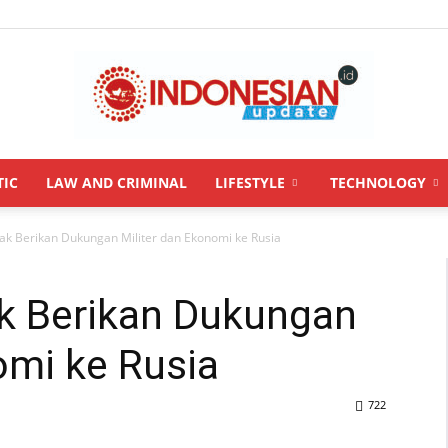
TIC
LAW AND CRIMINAL
LIFESTYLE
TECHNOLOGY
INDONESIANUPDATE.id
Tak Berikan Dukungan Militer dan Ekonomi ke Rusia
ak Berikan Dukungan
omi ke Rusia
722