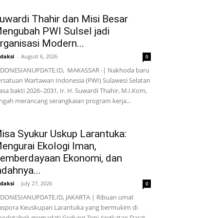
uwardi Thahir dan Misi Besar
engubah PWI Sulsel jadi
rganisasi Modern...
daksi
-
August 6, 2026
0
NDONESIANUPDATE.ID, MAKASSAR -| Nakhoda baru
rsatuan Wartawan Indonesia (PWI) Sulawesi Selatan
sa bakti 2026–2031, Ir. H. Suwardi Thahir, M.I.Kom,
ngah merancang serangkaian program kerja...
isa Syukur Uskup Larantuka:
engurai Ekologi Iman,
emberdayaan Ekonomi, dan
ndahnya...
daksi
-
July 27, 2026
0
DONESIANUPDATE.ID, JAKARTA | Ribuan umat
aspora Keuskupan Larantuka yang bermukim di
bodetabek memadati Gedung Zeni Angkatan Darat,