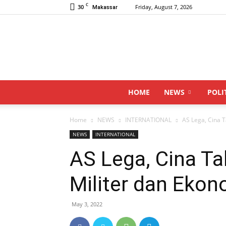
C
30
Friday, August 7, 2026
Makassar
HOME
NEWS
POLI
Home
NEWS
INTERNATIONAL
AS Lega, Cina 
NEWS
INTERNATIONAL
AS Lega, Cina T
Militer dan Ekon
May 3, 2022