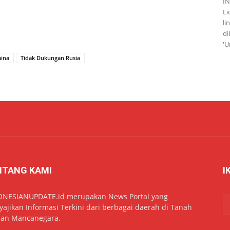
I
Li
li
di
'U
aina
Tidak Dukungan Rusia
NTANG KAMI
I
ONESIANUPDATE.id merupakan News Portal yang
ajikan Informasi Terkini dari berbagai daerah di Tanah
dan Mancanegara.