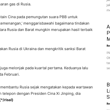
aran gas di Rusia.
Ja
me
stain Cina pada pemungutan suara PBB untuk
 ‘kemenangan,’ menggarisbawahi bagaimana tindakan
A
ara Rusia dan Barat mungkin merupakan hasil terbaik
P
M
Re
an Rusia di Ukraina dan mengkritik sanksi Barat
I
Ot
te
juga melonjak pada kuartal pertama. Keduanya lalu
se
da Februari.
B
na membantu Rusia sejak mengatakan kepada wartawan
L
 telepon dengan Presiden Cina Xi Jinping, dia
S
(*/risal)
Re