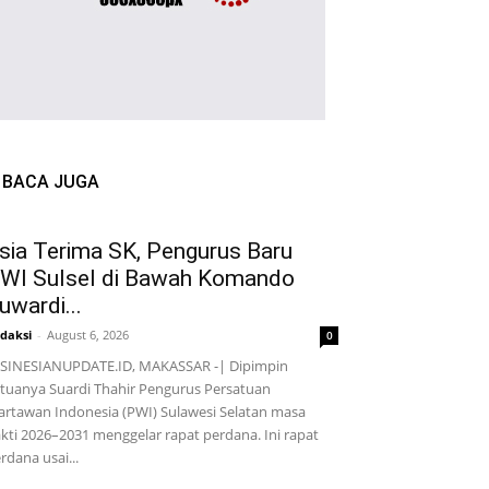
BACA JUGA
sia Terima SK, Pengurus Baru
WI Sulsel di Bawah Komando
uwardi...
daksi
-
August 6, 2026
0
SINESIANUPDATE.ID, MAKASSAR -| Dipimpin
tuanya Suardi Thahir Pengurus Persatuan
rtawan Indonesia (PWI) Sulawesi Selatan masa
kti 2026–2031 menggelar rapat perdana. Ini rapat
rdana usai...