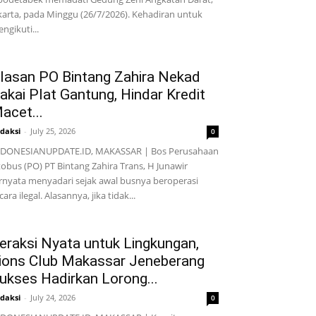
karta, pada Minggu (26/7/2026). Kehadiran untuk
ngikuti...
lasan PO Bintang Zahira Nekad
akai Plat Gantung, Hindar Kredit
acet...
daksi
-
July 25, 2026
0
NDONESIANUPDATE.ID, MAKASSAR | Bos Perusahaan
obus (PO) PT Bintang Zahira Trans, H Junawir
rnyata menyadari sejak awal busnya beroperasi
cara ilegal. Alasannya, jika tidak...
eraksi Nyata untuk Lingkungan,
ions Club Makassar Jeneberang
ukses Hadirkan Lorong...
daksi
-
July 24, 2026
0