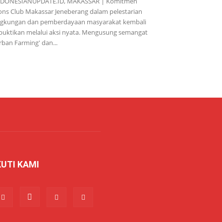
NDONESIANUPDATE.ID, MAKASSAR | Komitmen
ons Club Makassar Jeneberang dalam pelestarian
ngkungan dan pemberdayaan masyarakat kembali
buktikan melalui aksi nyata. Mengusung semangat
rban Farming' dan...
KUTI KAMI