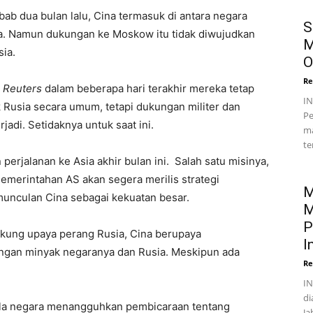
 dua bulan lalu, Cina termasuk di antara negara
S
na. Namun dukungan ke Moskow itu tidak diwujudkan
M
ia.
O
Re
a
Reuters
dalam beberapa hari terakhir mereka tetap
I
Rusia secara umum, tetapi dukungan militer dan
Pe
adi. Setidaknya untuk saat ini.
ma
te
rjalanan ke Asia akhir bulan ini. Salah satu misinya,
merintahan AS akan segera merilis strategi
M
unculan Cina sebagai kekuatan besar.
M
P
kung upaya perang Rusia, Cina berupaya
I
ingan minyak negaranya dan Rusia. Meskipun ada
Re
IN
di
lola negara menangguhkan pembicaraan tentang
Ja