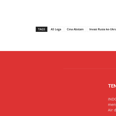
TAGS
AS Lega
Cina Abstain
Invasi Rusia ke-Ukr
TE
IND
meny
Air 