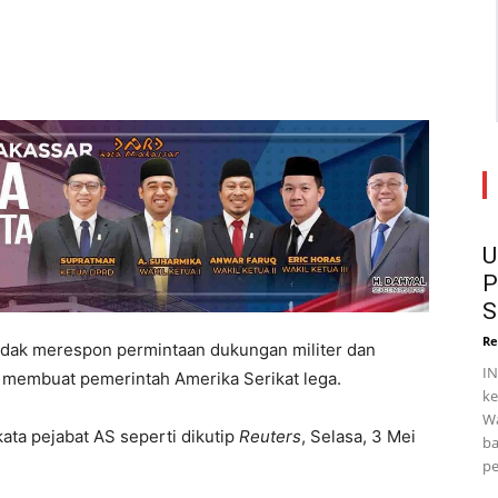
U
P
S
Re
idak merespon permintaan dukungan militer dan
IN
na membuat pemerintah Amerika Serikat lega.
ke
Wa
kata pejabat AS seperti dikutip
Reuters
, Selasa, 3 Mei
ba
pe