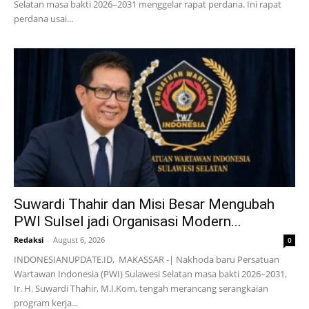
Selatan masa bakti 2026–2031 menggelar rapat perdana. Ini rapat
perdana usai...
Suwardi Thahir dan Misi Besar Mengubah
PWI Sulsel jadi Organisasi Modern...
Redaksi
-
August 6, 2026
0
INDONESIANUPDATE.ID, MAKASSAR -| Nakhoda baru Persatuan
Wartawan Indonesia (PWI) Sulawesi Selatan masa bakti 2026–2031,
Ir. H. Suwardi Thahir, M.I.Kom, tengah merancang serangkaian
program kerja...