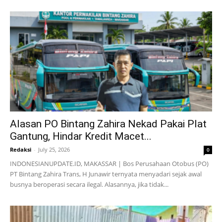
Alasan PO Bintang Zahira Nekad Pakai Plat
Gantung, Hindar Kredit Macet...
Redaksi
-
July 25, 2026
0
INDONESIANUPDATE.ID, MAKASSAR | Bos Perusahaan Otobus (PO)
PT Bintang Zahira Trans, H Junawir ternyata menyadari sejak awal
busnya beroperasi secara ilegal. Alasannya, jika tidak...