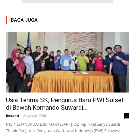
BACA JUGA
Usia Terima SK, Pengurus Baru PWI Sulsel
di Bawah Komando Suwardi...
Redaksi
-
August 6, 2026
0
INSINESIANUPDATE.ID, MAKASSAR -| Dipimpin ketuanya Suardi
Thahir Pengurus Persatuan Wartawan Indonesia (PWI) Sulawesi