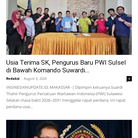
Usia Terima SK, Pengurus Baru PWI Sulsel
di Bawah Komando Suwardi...
Redaksi
-
August 6, 2026
0
INSINESIANUPDATE.ID, MAKASSAR -| Dipimpin ketuanya Suardi
Thahir Pengurus Persatuan Wartawan Indonesia (PWI) Sulawesi
Selatan masa bakti 2026–2031 menggelar rapat perdana. Ini rapat
perdana usai...