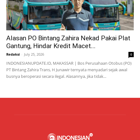
Alasan PO Bintang Zahira Nekad Pakai Plat
Gantung, Hindar Kredit Macet...
Redaksi
-
July 25, 2026
0
INDONESIANUPDATE.ID, MAKASSAR | Bos Perusahaan Otobus (PO)
PT Bintang Zahira Trans, H Junawir ternyata menyadari sejak awal
busnya beroperasi secara ilegal. Alasannya, jika tidak...