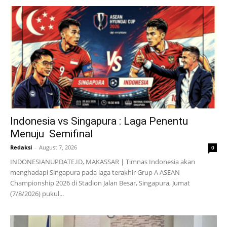
Indonesia vs Singapura : Laga Penentu
Menuju Semifinal
Redaksi
-
August 7, 2026
0
INDONESIANUPDATE.ID, MAKASSAR | Timnas Indonesia akan
menghadapi Singapura pada laga terakhir Grup A ASEAN
Championship 2026 di Stadion Jalan Besar, Singapura, Jumat
(7/8/2026) pukul...