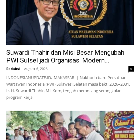
Suwardi Thahir dan Misi Besar Mengubah
PWI Sulsel jadi Organisasi Modern...
Redaksi
-
August 6, 2026
0
INDONESIANUPDATE.ID, MAKASSAR -| Nakhoda baru Persatuan
Wartawan Indonesia (PWI) Sulawesi Selatan masa bakti 2026–2031,
Ir. H. Suwardi Thahir, M.I.Kom, tengah merancang serangkaian
program kerja...