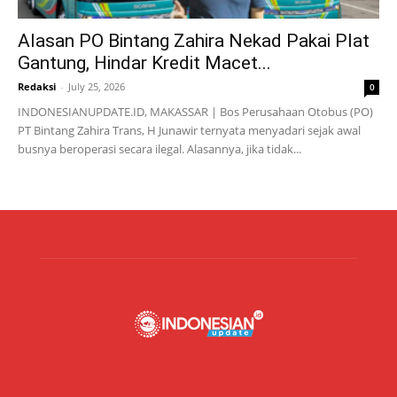
Alasan PO Bintang Zahira Nekad Pakai Plat
Gantung, Hindar Kredit Macet...
Redaksi
-
July 25, 2026
0
INDONESIANUPDATE.ID, MAKASSAR | Bos Perusahaan Otobus (PO)
PT Bintang Zahira Trans, H Junawir ternyata menyadari sejak awal
busnya beroperasi secara ilegal. Alasannya, jika tidak...