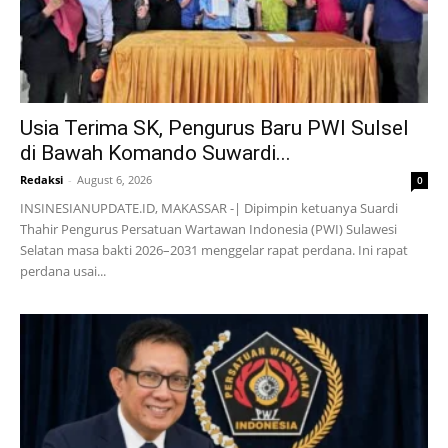
Usia Terima SK, Pengurus Baru PWI Sulsel
di Bawah Komando Suwardi...
Redaksi
-
August 6, 2026
0
INSINESIANUPDATE.ID, MAKASSAR -| Dipimpin ketuanya Suardi
Thahir Pengurus Persatuan Wartawan Indonesia (PWI) Sulawesi
Selatan masa bakti 2026–2031 menggelar rapat perdana. Ini rapat
perdana usai...