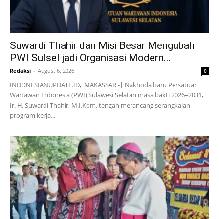
Suwardi Thahir dan Misi Besar Mengubah
PWI Sulsel jadi Organisasi Modern...
Redaksi
-
August 6, 2026
0
INDONESIANUPDATE.ID, MAKASSAR -| Nakhoda baru Persatuan
Wartawan Indonesia (PWI) Sulawesi Selatan masa bakti 2026–2031,
Ir. H. Suwardi Thahir, M.I.Kom, tengah merancang serangkaian
program kerja...