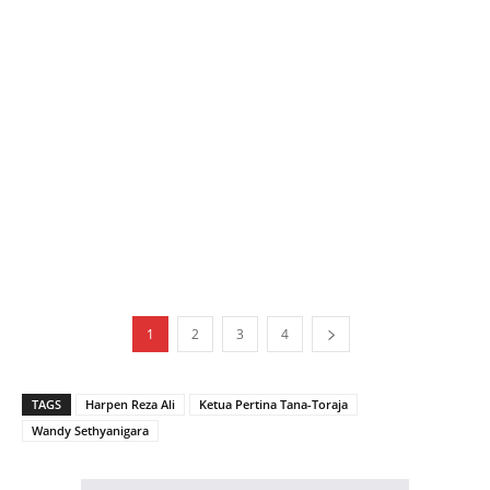
1
2
3
4
TAGS
Harpen Reza Ali
Ketua Pertina Tana-Toraja
Wandy Sethyanigara