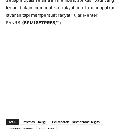
Setiap inovasi selama ini membuat aplikasi. Jadi yang
terjadi bukan memudahkan rakyat untuk mendapatkan
layanan tapi mempersulit rakyat,” ujar Menteri
PANRB.
(BPMI SETPRES
/*)
TAGS
Investasi Energi
Percepatan Transformasi Digital
Presiden Jokowi
Tony Blair