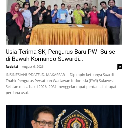
Usia Terima SK, Pengurus Baru PWI Sulsel
di Bawah Komando Suwardi...
Redaksi
-
August 6, 2026
0
INSINESIANUPDATE.ID, MAKASSAR -| Dipimpin ketuanya Suardi
Thahir Pengurus Persatuan Wartawan Indonesia (PWI) Sulawesi
Selatan masa bakti 2026–2031 menggelar rapat perdana. Ini rapat
perdana usai...