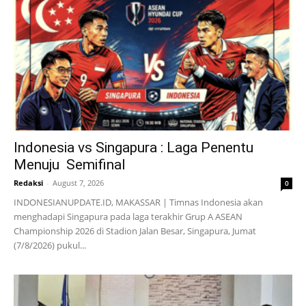
Indonesia vs Singapura : Laga Penentu
Menuju Semifinal
Redaksi
-
August 7, 2026
0
INDONESIANUPDATE.ID, MAKASSAR | Timnas Indonesia akan
menghadapi Singapura pada laga terakhir Grup A ASEAN
Championship 2026 di Stadion Jalan Besar, Singapura, Jumat
(7/8/2026) pukul...