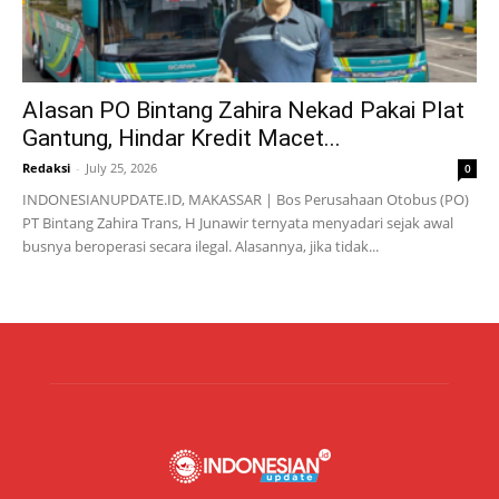
Alasan PO Bintang Zahira Nekad Pakai Plat
Gantung, Hindar Kredit Macet...
Redaksi
-
July 25, 2026
0
INDONESIANUPDATE.ID, MAKASSAR | Bos Perusahaan Otobus (PO)
PT Bintang Zahira Trans, H Junawir ternyata menyadari sejak awal
busnya beroperasi secara ilegal. Alasannya, jika tidak...