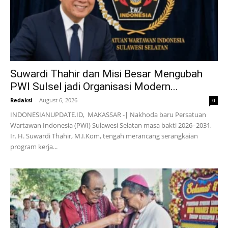
Suwardi Thahir dan Misi Besar Mengubah
PWI Sulsel jadi Organisasi Modern...
Redaksi
-
August 6, 2026
0
INDONESIANUPDATE.ID, MAKASSAR -| Nakhoda baru Persatuan
Wartawan Indonesia (PWI) Sulawesi Selatan masa bakti 2026–2031,
Ir. H. Suwardi Thahir, M.I.Kom, tengah merancang serangkaian
program kerja...