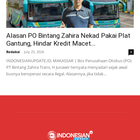
Alasan PO Bintang Zahira Nekad Pakai Plat
Gantung, Hindar Kredit Macet...
Redaksi
-
July 25, 2026
0
INDONESIANUPDATE.ID, MAKASSAR | Bos Perusahaan Otobus (PO)
PT Bintang Zahira Trans, H Junawir ternyata menyadari sejak awal
busnya beroperasi secara ilegal. Alasannya, jika tidak...