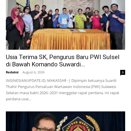
Usia Terima SK, Pengurus Baru PWI Sulsel
di Bawah Komando Suwardi...
Redaksi
-
August 6, 2026
0
INSINESIANUPDATE.ID, MAKASSAR -| Dipimpin ketuanya Suardi
Thahir Pengurus Persatuan Wartawan Indonesia (PWI) Sulawesi
Selatan masa bakti 2026–2031 menggelar rapat perdana. Ini rapat
perdana usai...