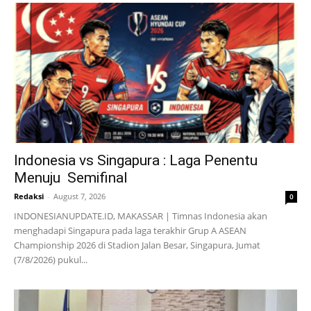
Indonesia vs Singapura : Laga Penentu
Menuju Semifinal
Redaksi
-
August 7, 2026
0
INDONESIANUPDATE.ID, MAKASSAR | Timnas Indonesia akan
menghadapi Singapura pada laga terakhir Grup A ASEAN
Championship 2026 di Stadion Jalan Besar, Singapura, Jumat
(7/8/2026) pukul...