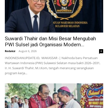
Suwardi Thahir dan Misi Besar Mengubah
PWI Sulsel jadi Organisasi Modern...
Redaksi
-
August 6, 2026
0
INDONESIANUPDATE.ID, MAKASSAR -| Nakhoda baru Persatuan
Wartawan Indonesia (PWI) Sulawesi Selatan masa bakti 2026–2031,
Ir. H. Suwardi Thahir, M.I.Kom, tengah merancang serangkaian
program kerja...