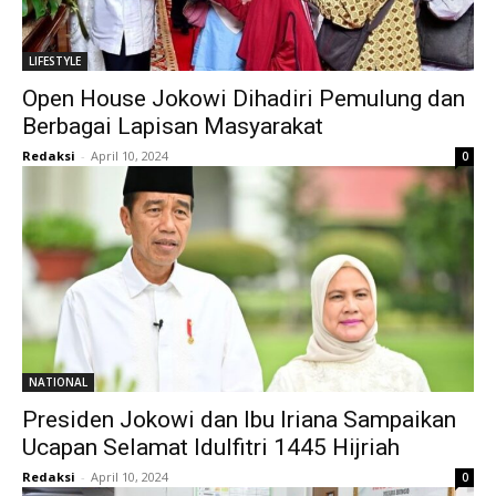
LIFESTYLE
Open House Jokowi Dihadiri Pemulung dan
Berbagai Lapisan Masyarakat
Redaksi
-
April 10, 2024
0
NATIONAL
Presiden Jokowi dan Ibu Iriana Sampaikan
Ucapan Selamat Idulfitri 1445 Hijriah
Redaksi
-
April 10, 2024
0