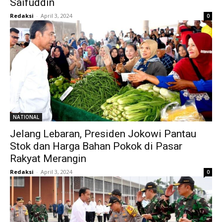
Saifuddin
Redaksi
-
April 3, 2024
0
NATIONAL
Jelang Lebaran, Presiden Jokowi Pantau
Stok dan Harga Bahan Pokok di Pasar
Rakyat Merangin
Redaksi
-
April 3, 2024
0