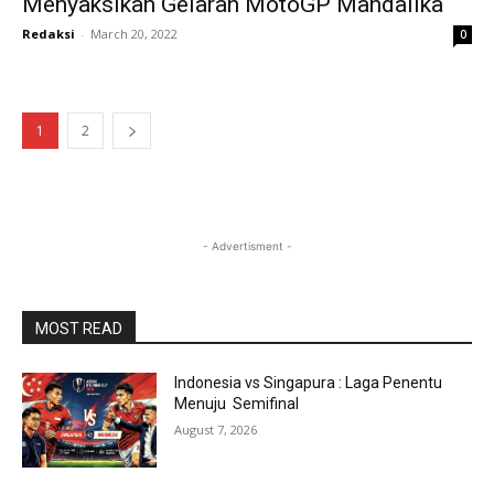
Menyaksikan Gelaran MotoGP Mandalika
Redaksi
-
March 20, 2022
0
1
2
- Advertisment -
MOST READ
Indonesia vs Singapura : Laga Penentu
Menuju Semifinal
August 7, 2026