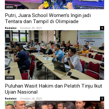
NEWS
Putri, Juara School Women’s Ingin jadi
Tentara dan Tampil di Olimpiade
Redaksi
-
October 29, 2025
0
NEWS
Puluhan Wasit Hakim dan Pelatih Tinju Ikut
Ujian Nasional
Redaksi
-
October 26, 2025
0