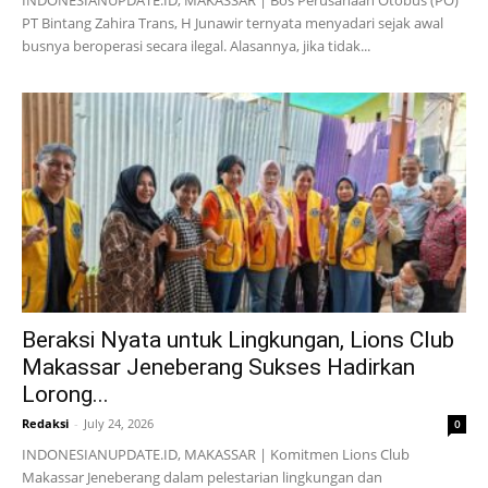
INDONESIANUPDATE.ID, MAKASSAR | Bos Perusahaan Otobus (PO)
PT Bintang Zahira Trans, H Junawir ternyata menyadari sejak awal
busnya beroperasi secara ilegal. Alasannya, jika tidak...
Beraksi Nyata untuk Lingkungan, Lions Club
Makassar Jeneberang Sukses Hadirkan
Lorong...
Redaksi
-
July 24, 2026
0
INDONESIANUPDATE.ID, MAKASSAR | Komitmen Lions Club
Makassar Jeneberang dalam pelestarian lingkungan dan