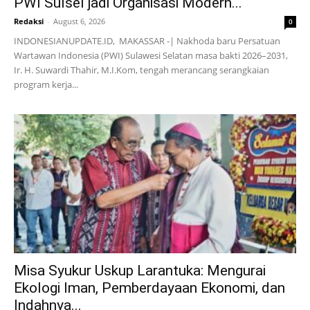
PWI Sulsel jadi Organisasi Modern...
Redaksi
-
August 6, 2026
0
INDONESIANUPDATE.ID, MAKASSAR -| Nakhoda baru Persatuan
Wartawan Indonesia (PWI) Sulawesi Selatan masa bakti 2026–2031,
Ir. H. Suwardi Thahir, M.I.Kom, tengah merancang serangkaian
program kerja...
Misa Syukur Uskup Larantuka: Mengurai
Ekologi Iman, Pemberdayaan Ekonomi, dan
Indahnya...