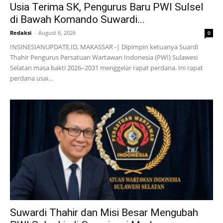
Usia Terima SK, Pengurus Baru PWI Sulsel
di Bawah Komando Suwardi...
Redaksi
-
August 6, 2026
0
INSINESIANUPDATE.ID, MAKASSAR -| Dipimpin ketuanya Suardi
Thahir Pengurus Persatuan Wartawan Indonesia (PWI) Sulawesi
Selatan masa bakti 2026–2031 menggelar rapat perdana. Ini rapat
perdana usai...
Suwardi Thahir dan Misi Besar Mengubah