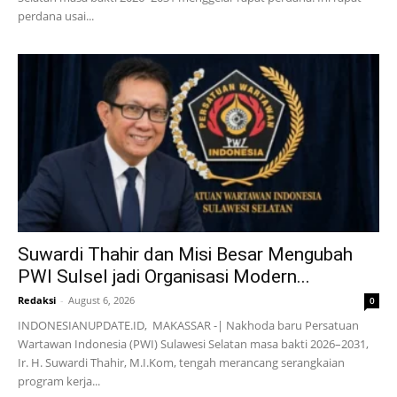
perdana usai...
Suwardi Thahir dan Misi Besar Mengubah
PWI Sulsel jadi Organisasi Modern...
Redaksi
-
August 6, 2026
0
INDONESIANUPDATE.ID, MAKASSAR -| Nakhoda baru Persatuan
Wartawan Indonesia (PWI) Sulawesi Selatan masa bakti 2026–2031,
Ir. H. Suwardi Thahir, M.I.Kom, tengah merancang serangkaian
program kerja...