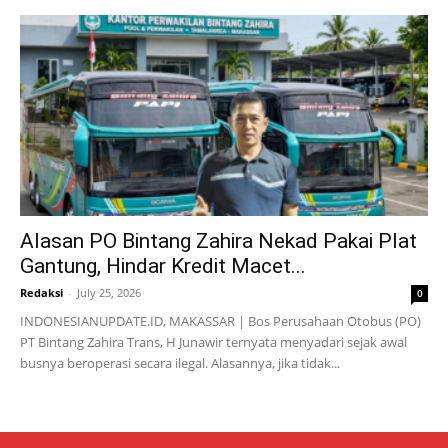
Alasan PO Bintang Zahira Nekad Pakai Plat
Gantung, Hindar Kredit Macet...
Redaksi
-
July 25, 2026
0
INDONESIANUPDATE.ID, MAKASSAR | Bos Perusahaan Otobus (PO)
PT Bintang Zahira Trans, H Junawir ternyata menyadari sejak awal
busnya beroperasi secara ilegal. Alasannya, jika tidak...