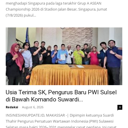
menghadapi Singapura pada laga terakhir Grup A ASEAN
Championship 2026 di Stadion Jalan Besar, Singapura, Jumat
(7/8/2026) pukul...
Usia Terima SK, Pengurus Baru PWI Sulsel
di Bawah Komando Suwardi...
Redaksi
-
August 6, 2026
0
INSINESIANUPDATE.ID, MAKASSAR -| Dipimpin ketuanya Suardi
Thahir Pengurus Persatuan Wartawan Indonesia (PWI) Sulawesi
Selatan masa bakti 2026–2031 menggelar rapat perdana. Ini rapat