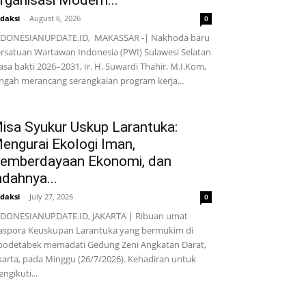
rganisasi Modern...
daksi
-
August 6, 2026
0
NDONESIANUPDATE.ID, MAKASSAR -| Nakhoda baru
rsatuan Wartawan Indonesia (PWI) Sulawesi Selatan
sa bakti 2026–2031, Ir. H. Suwardi Thahir, M.I.Kom,
ngah merancang serangkaian program kerja...
isa Syukur Uskup Larantuka:
engurai Ekologi Iman,
emberdayaan Ekonomi, dan
ndahnya...
daksi
-
July 27, 2026
0
DONESIANUPDATE.ID, JAKARTA | Ribuan umat
aspora Keuskupan Larantuka yang bermukim di
bodetabek memadati Gedung Zeni Angkatan Darat,
karta, pada Minggu (26/7/2026). Kehadiran untuk
ngikuti...