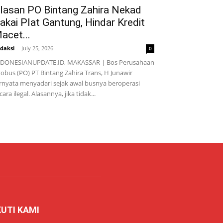
lasan PO Bintang Zahira Nekad
akai Plat Gantung, Hindar Kredit
acet...
daksi
-
July 25, 2026
0
NDONESIANUPDATE.ID, MAKASSAR | Bos Perusahaan
obus (PO) PT Bintang Zahira Trans, H Junawir
rnyata menyadari sejak awal busnya beroperasi
cara ilegal. Alasannya, jika tidak...
KUTI KAMI