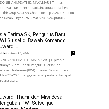
NDONESIANUPDATE.ID, MAKASSAR | Timnas
donesia akan menghadapi Singapura pada laga
rakhir Grup A ASEAN Championship 2026 di Stadion
lan Besar, Singapura, Jumat (7/8/2026) pukul...
sia Terima SK, Pengurus Baru
WI Sulsel di Bawah Komando
uwardi...
daksi
-
August 6, 2026
0
SINESIANUPDATE.ID, MAKASSAR -| Dipimpin
tuanya Suardi Thahir Pengurus Persatuan
rtawan Indonesia (PWI) Sulawesi Selatan masa
kti 2026–2031 menggelar rapat perdana. Ini rapat
rdana usai...
uwardi Thahir dan Misi Besar
engubah PWI Sulsel jadi