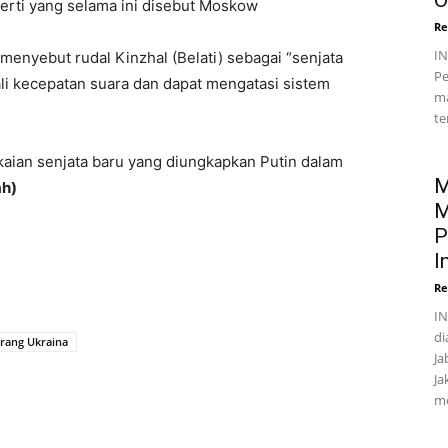
O
perti yang selama ini disebut Moskow
Re
I
menyebut rudal Kinzhal (Belati) sebagai “senjata
Pe
li kecepatan suara dan dapat mengatasi sistem
ma
te
gkaian senjata baru yang diungkapkan Putin dalam
M
ah)
M
P
I
Re
IN
di
rang Ukraina
Ja
Ja
me