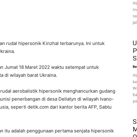
I
In
te
Ja
U
 rudal hipersonik Kinzhal terbarunya. Ini untuk
P
kraina.
S
kan Jumat 18 Maret 2022 waktu setempat untuk
Re
di wilayah barat Ukraina.
IN
ke
Wa
rudal aerobalistik hipersonik menghancurkan gudang
ba
unisi penerbangan di desa Deliatyn di wilayah Ivano-
pe
sia, seperti detik.com dari kantor berita AFP, Sabtu
S
M
an itu adalah penggunaan pertama senjata hipersonik