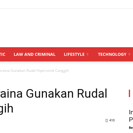
INDONESIANUPDATE.id
TIC
LAW AND CRIMINAL
LIFESTYLE
TECHNOLOGY
kraina Gunakan Rudal Hipersonik Canggih
raina Gunakan Rudal
gih
I
P
410
Re