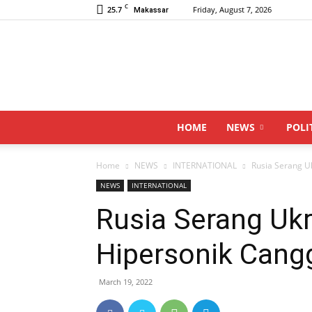
C
25.7
Friday, August 7, 2026
Makassar
HOME
NEWS
POLI
Home
NEWS
INTERNATIONAL
Rusia Serang U
NEWS
INTERNATIONAL
Rusia Serang Uk
Hipersonik Cang
March 19, 2022