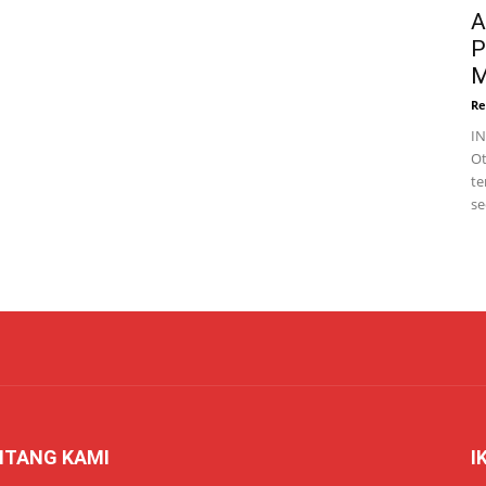
A
P
M
Re
I
Ot
te
se
NTANG KAMI
I