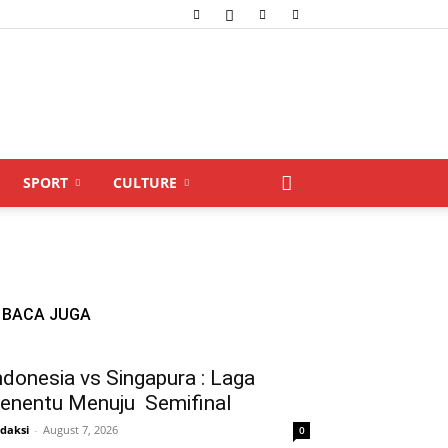
SPORT
CULTURE
BACA JUGA
ndonesia vs Singapura : Laga
enentu Menuju Semifinal
daksi
-
August 7, 2026
0