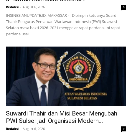
Redaksi
-
August 6, 2026
0
INSINESIANUPDATE.ID, MAKASSAR -| Dipimpin ketuanya Suardi
Thahir Pengurus Persatuan Wartawan Indonesia (PWI) Sulawesi
Selatan masa bakti 2026–2031 menggelar rapat perdana. Ini rapat
perdana usai...
Suwardi Thahir dan Misi Besar Mengubah
PWI Sulsel jadi Organisasi Modern...
Redaksi
-
August 6, 2026
0