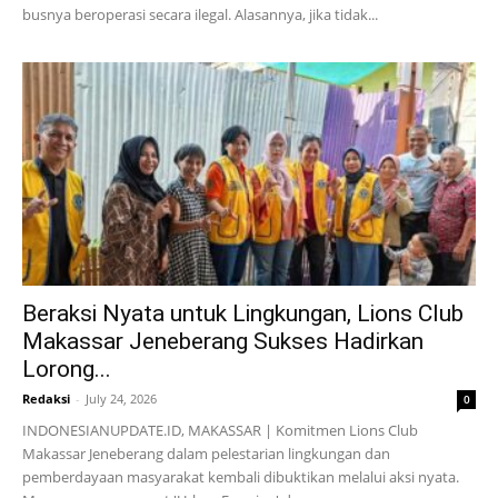
busnya beroperasi secara ilegal. Alasannya, jika tidak...
Beraksi Nyata untuk Lingkungan, Lions Club
Makassar Jeneberang Sukses Hadirkan
Lorong...
Redaksi
-
July 24, 2026
0
INDONESIANUPDATE.ID, MAKASSAR | Komitmen Lions Club
Makassar Jeneberang dalam pelestarian lingkungan dan
pemberdayaan masyarakat kembali dibuktikan melalui aksi nyata.