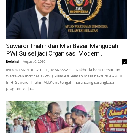
Suwardi Thahir dan Misi Besar Mengubah
PWI Sulsel jadi Organisasi Modern...
Redaksi
-
August 6, 2026
0
INDONESIANUPDATE.ID, MAKASSAR -| Nakhoda baru Persatuan
Wartawan Indonesia (PWI) Sulawesi Selatan masa bakti 2026–2031,
Ir. H. Suwardi Thahir, M.I.Kom, tengah merancang serangkaian
program kerja...