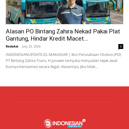
Alasan PO Bintang Zahira Nekad Pakai Plat
Gantung, Hindar Kredit Macet...
Redaksi
-
July 25, 2026
0
INDONESIANUPDATE.ID, MAKASSAR | Bos Perusahaan Otobus (PO)
PT Bintang Zahira Trans, H Junawir ternyata menyadari sejak awal
busnya beroperasi secara ilegal. Alasannya, jika tidak...