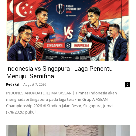
Indonesia vs Singapura : Laga Penentu
Menuju Semifinal
Redaksi
-
August 7, 2026
0
INDONESIANUPDATE.ID, MAKASSAR | Timnas Indonesia akan
menghadapi Singapura pada laga terakhir Grup A ASEAN
Championship 2026 di Stadion Jalan Besar, Singapura, Jumat
(7/8/2026) pukul...