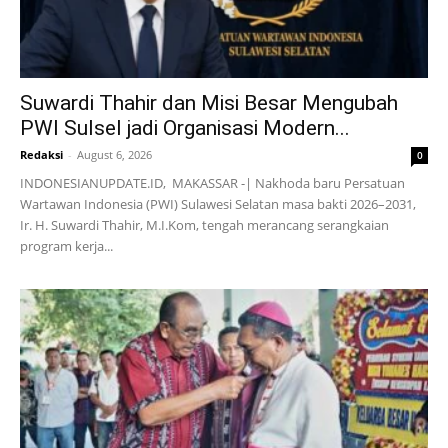
Suwardi Thahir dan Misi Besar Mengubah
PWI Sulsel jadi Organisasi Modern...
Redaksi
-
August 6, 2026
0
INDONESIANUPDATE.ID, MAKASSAR -| Nakhoda baru Persatuan
Wartawan Indonesia (PWI) Sulawesi Selatan masa bakti 2026–2031,
Ir. H. Suwardi Thahir, M.I.Kom, tengah merancang serangkaian
program kerja...