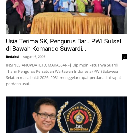
Usia Terima SK, Pengurus Baru PWI Sulsel
di Bawah Komando Suwardi...
Redaksi
-
August 6, 2026
0
INSINESIANUPDATE.ID, MAKASSAR -| Dipimpin ketuanya Suardi
Thahir Pengurus Persatuan Wartawan Indonesia (PWI) Sulawesi
Selatan masa bakti 2026–2031 menggelar rapat perdana. Ini rapat
perdana usai...