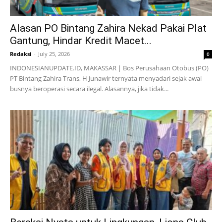
Alasan PO Bintang Zahira Nekad Pakai Plat
Gantung, Hindar Kredit Macet...
Redaksi
-
July 25, 2026
0
INDONESIANUPDATE.ID, MAKASSAR | Bos Perusahaan Otobus (PO)
PT Bintang Zahira Trans, H Junawir ternyata menyadari sejak awal
busnya beroperasi secara ilegal. Alasannya, jika tidak...