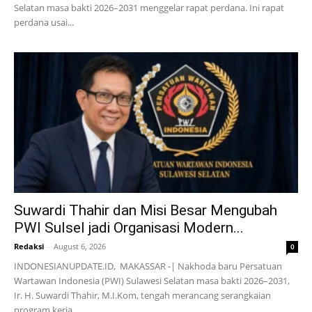
Selatan masa bakti 2026–2031 menggelar rapat perdana. Ini rapat
perdana usai...
Suwardi Thahir dan Misi Besar Mengubah
PWI Sulsel jadi Organisasi Modern...
Redaksi
-
August 6, 2026
0
INDONESIANUPDATE.ID, MAKASSAR -| Nakhoda baru Persatuan
Wartawan Indonesia (PWI) Sulawesi Selatan masa bakti 2026–2031,
Ir. H. Suwardi Thahir, M.I.Kom, tengah merancang serangkaian
program kerja...