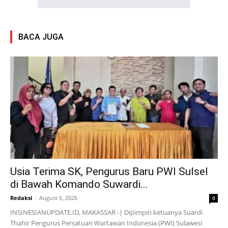
BACA JUGA
Usia Terima SK, Pengurus Baru PWI Sulsel
di Bawah Komando Suwardi...
Redaksi
-
August 6, 2026
0
INSINESIANUPDATE.ID, MAKASSAR -| Dipimpin ketuanya Suardi
Thahir Pengurus Persatuan Wartawan Indonesia (PWI) Sulawesi