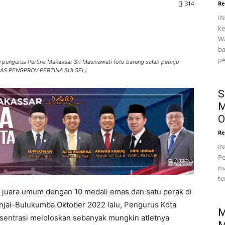
314
Re
IN
ke
Wa
ba
pe
pengurus Pertina Makassar Sri Masniawati foto bareng salah petinju
UMAS PENGPROV PERTINA SULSEL)
S
M
O
Re
I
Pe
ma
te
 juara umum dengan 10 medali emas dan satu perak di
njai-Bulukumba Oktober 2022 lalu, Pengurus Kota
M
sentrasi meloloskan sebanyak mungkin atletnya