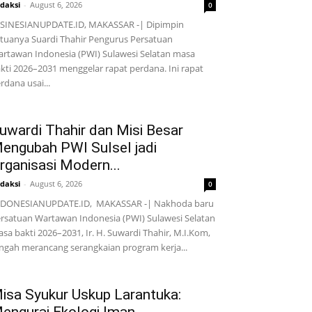
daksi
-
August 6, 2026
0
SINESIANUPDATE.ID, MAKASSAR -| Dipimpin
tuanya Suardi Thahir Pengurus Persatuan
rtawan Indonesia (PWI) Sulawesi Selatan masa
kti 2026–2031 menggelar rapat perdana. Ini rapat
rdana usai...
uwardi Thahir dan Misi Besar
engubah PWI Sulsel jadi
rganisasi Modern...
daksi
-
August 6, 2026
0
NDONESIANUPDATE.ID, MAKASSAR -| Nakhoda baru
rsatuan Wartawan Indonesia (PWI) Sulawesi Selatan
sa bakti 2026–2031, Ir. H. Suwardi Thahir, M.I.Kom,
ngah merancang serangkaian program kerja...
isa Syukur Uskup Larantuka: