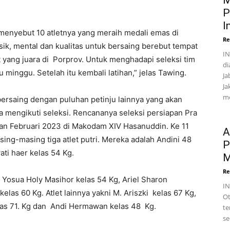
M
P
I
menyebut 10 atletnya yang meraih medali emas di
Re
sik, mental dan kualitas untuk bersaing berebut tempat
IN
et yang juara di Porprov. Untuk menghadapi seleksi tim
di
u minggu. Setelah itu kembali latihan,” jelas Tawing.
Ja
Ja
me
 bersaing dengan puluhan petinju lainnya yang akan
a mengikuti seleksi. Rencananya seleksi persiapan Pra
an Februari 2023 di Makodam XIV Hasanuddin. Ke 11
A
ing-masing tiga atlet putri. Mereka adalah Andini 48
P
ati haer kelas 54 Kg.
M
Re
 Yosua Holy Masihor kelas 54 Kg, Ariel Sharon
I
las 60 Kg. Atlet lainnya yakni M. Ariszki kelas 67 Kg,
Ot
elas 71. Kg dan Andi Hermawan kelas 48 Kg.
te
se