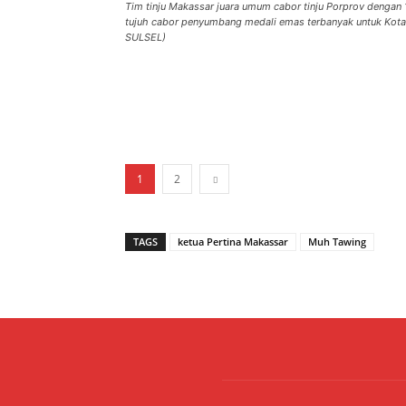
Tim tinju Makassar juara umum cabor tinju Porprov dengan 
tujuh cabor penyumbang medali emas terbanyak untuk Kot
SULSEL)
1
2
TAGS
ketua Pertina Makassar
Muh Tawing