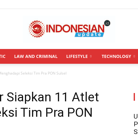
TIC
LAW AND CRIMINAL
LIFESTYLE
TECHNOLOGY
INDONESIANUPDATE.id
Menghadapi Seleksi Tim Pra PON Sulsel
 Siapkan 11 Atlet
ksi Tim Pra PON
U
P
S