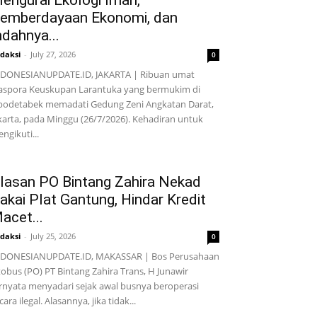
engurai Ekologi Iman,
emberdayaan Ekonomi, dan
ndahnya...
daksi
-
July 27, 2026
0
DONESIANUPDATE.ID, JAKARTA | Ribuan umat
aspora Keuskupan Larantuka yang bermukim di
bodetabek memadati Gedung Zeni Angkatan Darat,
karta, pada Minggu (26/7/2026). Kehadiran untuk
ngikuti...
lasan PO Bintang Zahira Nekad
akai Plat Gantung, Hindar Kredit
acet...
daksi
-
July 25, 2026
0
NDONESIANUPDATE.ID, MAKASSAR | Bos Perusahaan
obus (PO) PT Bintang Zahira Trans, H Junawir
rnyata menyadari sejak awal busnya beroperasi
cara ilegal. Alasannya, jika tidak...