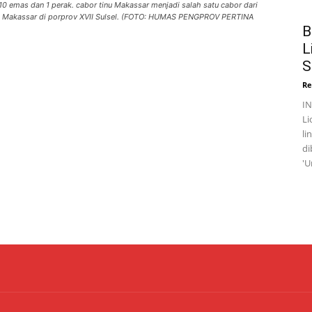
10 emas dan 1 perak. cabor tinu Makassar menjadi salah satu cabor dari
a Makassar di porprov XVII Sulsel. (FOTO: HUMAS PENGPROV PERTINA
B
L
S
Re
I
Li
li
di
'U