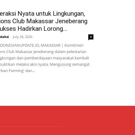
eraksi Nyata untuk Lingkungan,
ions Club Makassar Jeneberang
ukses Hadirkan Lorong...
daksi
-
July 24, 2026
0
NDONESIANUPDATE.ID, MAKASSAR | Komitmen
ons Club Makassar Jeneberang dalam pelestarian
ngkungan dan pemberdayaan masyarakat kembali
buktikan melalui aksi nyata. Mengusung semangat
rban Farming' dan...