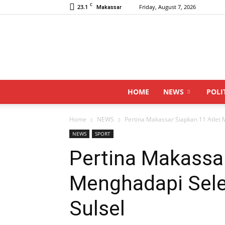
C
23.1
Friday, August 7, 2026
Makassar
HOME
NEWS
POLI
Home
NEWS
Pertina Makassar Siapkan 11 Atlet 
NEWS
SPORT
Pertina Makassar
Menghadapi Sele
Sulsel