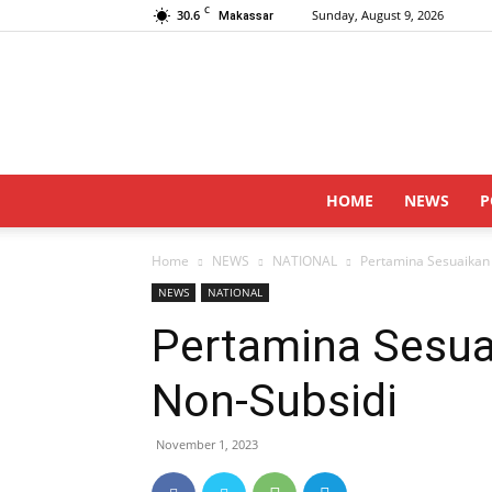
C
30.6
Sunday, August 9, 2026
Makassar
HOME
NEWS
P
Home
NEWS
NATIONAL
Pertamina Sesuaikan
NEWS
NATIONAL
Pertamina Sesu
Non-Subsidi
November 1, 2023