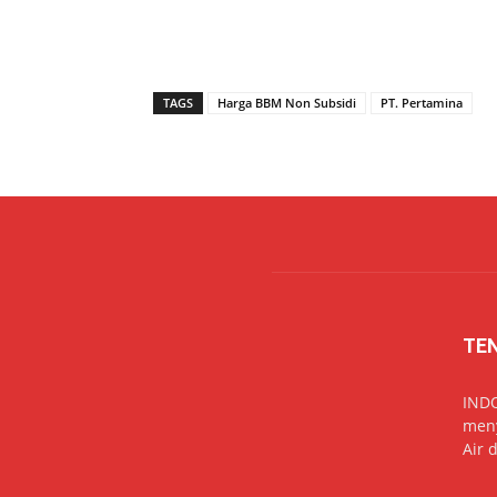
TAGS
Harga BBM Non Subsidi
PT. Pertamina
TE
IND
meny
Air 