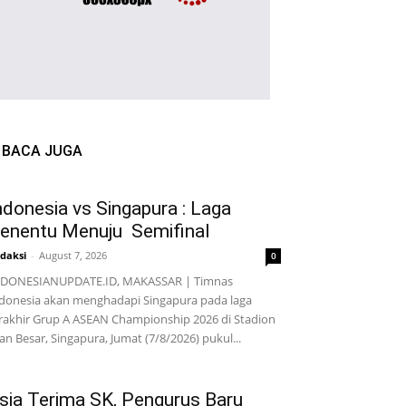
BACA JUGA
ndonesia vs Singapura : Laga
enentu Menuju Semifinal
daksi
-
August 7, 2026
0
NDONESIANUPDATE.ID, MAKASSAR | Timnas
donesia akan menghadapi Singapura pada laga
rakhir Grup A ASEAN Championship 2026 di Stadion
lan Besar, Singapura, Jumat (7/8/2026) pukul...
sia Terima SK, Pengurus Baru