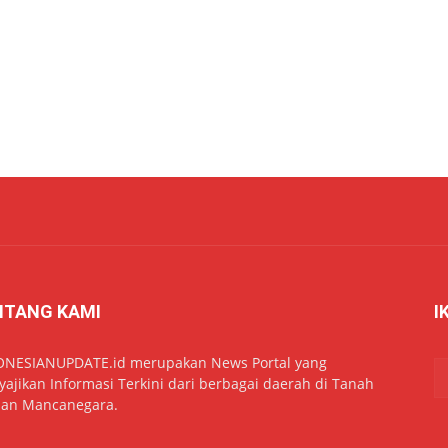
NTANG KAMI
I
ONESIANUPDATE.id merupakan News Portal yang
ajikan Informasi Terkini dari berbagai daerah di Tanah
dan Mancanegara.