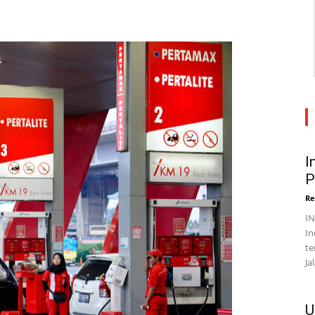
I
P
Re
I
In
te
Ja
U