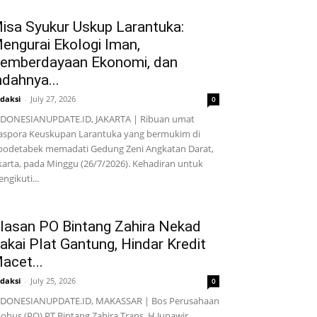
isa Syukur Uskup Larantuka:
engurai Ekologi Iman,
emberdayaan Ekonomi, dan
ndahnya...
daksi
-
July 27, 2026
0
DONESIANUPDATE.ID, JAKARTA | Ribuan umat
aspora Keuskupan Larantuka yang bermukim di
bodetabek memadati Gedung Zeni Angkatan Darat,
karta, pada Minggu (26/7/2026). Kehadiran untuk
ngikuti...
lasan PO Bintang Zahira Nekad
akai Plat Gantung, Hindar Kredit
acet...
daksi
-
July 25, 2026
0
NDONESIANUPDATE.ID, MAKASSAR | Bos Perusahaan
obus (PO) PT Bintang Zahira Trans, H Junawir