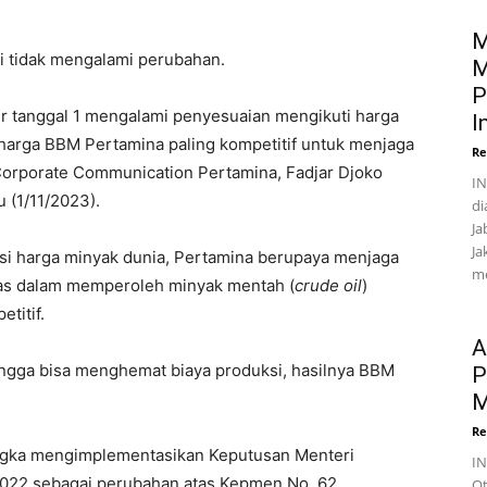
M
i tidak mengalami perubahan.
M
P
r tanggal 1 mengalami penyesuaian mengikuti harga
I
harga BBM Pertamina paling kompetitif untuk menjaga
Re
 Corporate Communication Pertamina, Fadjar Djoko
IN
 (1/11/2023).
di
Ja
Ja
asi harga minyak dunia, Pertamina berupaya menjaga
me
litas dalam memperoleh minyak mentah (
crude oil
)
titif.
A
hingga bisa menghemat biaya produksi, hasilnya BBM
P
M
Re
ngka mengimplementasikan Keputusan Menteri
I
22 sebagai perubahan atas Kepmen No. 62
Ot