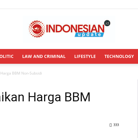
OLITIC
LAW AND CRIMINAL
LIFESTYLE
TECHNOLOGY
INDONESIANUPDATE.id
 Harga BBM Non-Subsidi
aikan Harga BBM
333