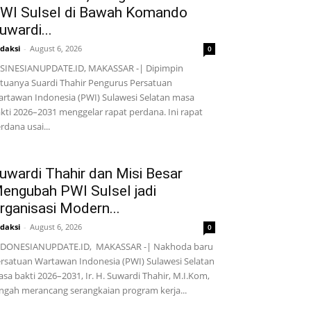
WI Sulsel di Bawah Komando
uwardi...
daksi
-
August 6, 2026
0
SINESIANUPDATE.ID, MAKASSAR -| Dipimpin
tuanya Suardi Thahir Pengurus Persatuan
rtawan Indonesia (PWI) Sulawesi Selatan masa
kti 2026–2031 menggelar rapat perdana. Ini rapat
rdana usai...
uwardi Thahir dan Misi Besar
engubah PWI Sulsel jadi
rganisasi Modern...
daksi
-
August 6, 2026
0
NDONESIANUPDATE.ID, MAKASSAR -| Nakhoda baru
rsatuan Wartawan Indonesia (PWI) Sulawesi Selatan
sa bakti 2026–2031, Ir. H. Suwardi Thahir, M.I.Kom,
ngah merancang serangkaian program kerja...