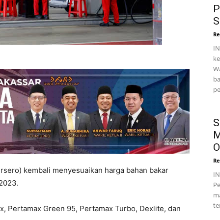
P
S
Re
IN
ke
Wa
ba
pe
S
M
O
Re
rsero) kembali menyesuaikan harga bahan bakar
I
2023.
Pe
ma
te
, Pertamax Green 95, Pertamax Turbo, Dexlite, dan