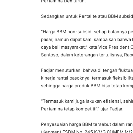
Pertamina Dex turun.
Sedangkan untuk Pertalite atau BBM subsid
“Harga BBM non-subsidi setiap bulannya pe
pasar, namun dapat kami sampaikan bahwa 
daya beli masyarakat,” kata Vice President
Santoso, dalam keterangan tertulisnya, Rabu
Fadjar menuturkan, bahwa di tengah fluktu
kinerja rantai pasoknya, termasuk fleksibi
sehingga harga produk BBM bisa tetap kompe
“Termasuk kami juga lakukan efisiensi, se
Pertamina tetap kompetitif,” ujar Fadjar.
Penyesuaian harga BBM tersebut dalam ra
(Kepmen) ESDM No. 245.K/MG.01/MEM.M/20