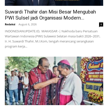
Suwardi Thahir dan Misi Besar Mengubah
PWI Sulsel jadi Organisasi Modern...
Redaksi
-
August 6, 2026
0
INDONESIANUPDATE.ID, MAKASSAR -| Nakhoda baru Persatuan
Wartawan Indonesia (PWI) Sulawesi Selatan masa bakti 2026–2031,
Ir. H. Suwardi Thahir, M.I.Kom, tengah merancang serangkaian
program kerja...