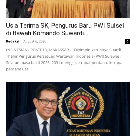
Usia Terima SK, Pengurus Baru PWI Sulsel
di Bawah Komando Suwardi...
Redaksi
-
August 6, 2026
0
INSINESIANUPDATE.ID, MAKASSAR -| Dipimpin ketuanya Suardi
Thahir Pengurus Persatuan Wartawan Indonesia (PWI) Sulawesi
Selatan masa bakti 2026–2031 menggelar rapat perdana. Ini rapat
perdana usai...