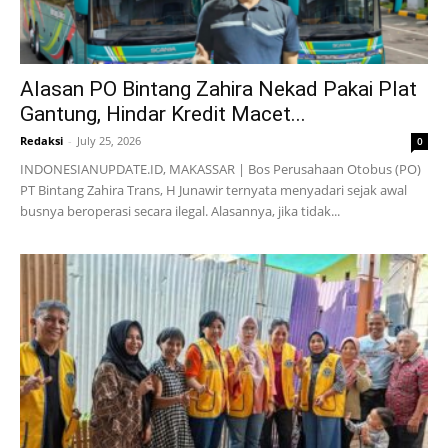
Alasan PO Bintang Zahira Nekad Pakai Plat
Gantung, Hindar Kredit Macet...
Redaksi
-
July 25, 2026
0
INDONESIANUPDATE.ID, MAKASSAR | Bos Perusahaan Otobus (PO)
PT Bintang Zahira Trans, H Junawir ternyata menyadari sejak awal
busnya beroperasi secara ilegal. Alasannya, jika tidak...