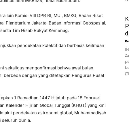
isibilitas hilal MABIMS,” kata Nasaruddin.
tara lain Komisi VIII DPR RI, MUI, BMKG, Badan Riset
K
a, Planetarium Jakarta, Badan Informasi Geospasial,
P
 serta Tim Hisab Rukyat Kemenag.
d
Re
njukkan pendekatan kolektif dan berbasis keilmuan
IN
Za
pe
be
ini sekaligus mengonfirmasi bahwa awal bulan
(T
, berbeda dengan yang ditetapkan Pengurus Pusat
apkan 1 Ramadhan 1447 H jatuh pada 18 Februari
 Kalender Hijriah Global Tunggal (KHGT) yang kini
Melalui pendekatan astronomi global, Muhammadiyah
i seluruh dunia.