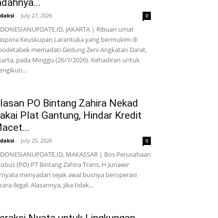
ndahnya...
daksi
-
July 27, 2026
0
DONESIANUPDATE.ID, JAKARTA | Ribuan umat
aspora Keuskupan Larantuka yang bermukim di
bodetabek memadati Gedung Zeni Angkatan Darat,
karta, pada Minggu (26/7/2026). Kehadiran untuk
ngikuti...
lasan PO Bintang Zahira Nekad
akai Plat Gantung, Hindar Kredit
acet...
daksi
-
July 25, 2026
0
NDONESIANUPDATE.ID, MAKASSAR | Bos Perusahaan
obus (PO) PT Bintang Zahira Trans, H Junawir
rnyata menyadari sejak awal busnya beroperasi
cara ilegal. Alasannya, jika tidak...