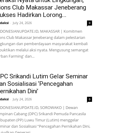
eraksi Nyata untuk Lingkungan,
ions Club Makassar Jeneberang
ukses Hadirkan Lorong...
daksi
-
July 24, 2026
0
NDONESIANUPDATE.ID, MAKASSAR | Komitmen
ons Club Makassar Jeneberang dalam pelestarian
ngkungan dan pemberdayaan masyarakat kembali
buktikan melalui aksi nyata. Mengusung semangat
rban Farming' dan...
PC Srikandi Lutim Gelar Seminar
an Sosialisasi ‘Pencegahan
ernikahan Dini’
daksi
-
July 24, 2026
0
NDONESIANUPDATE.ID, SOROWAKO | Dewan
mpinan Cabang (DPC) Srikandi Pemuda Pancasila
bupaten (PP) Luwu Timur (Lutim) menggelar
minar dan Sosialisasi “Pencegahan Pernikahan Dini,
judkan Generasi...