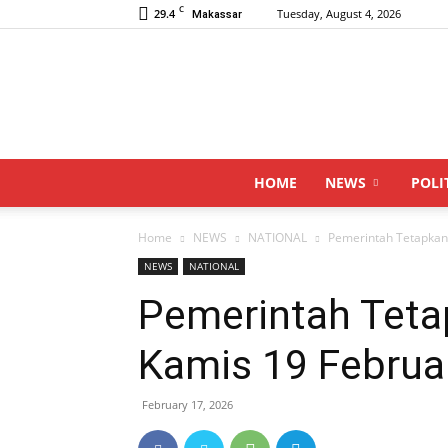
C
29.4
Tuesday, August 4, 2026
Makassar
HOME
NEWS
POLI
Home
NEWS
NATIONAL
Pemerintah Tetapkan
NEWS
NATIONAL
Pemerintah Tet
Kamis 19 Februa
February 17, 2026