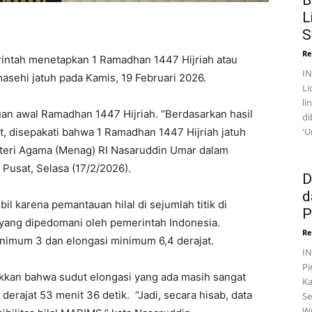
B
L
S
Re
intah menetapkan 1 Ramadhan 1447 Hijriah atau
I
sehi jatuh pada Kamis, 19 Februari 2026.
Li
li
uan awal Ramadhan 1447 Hijriah. “Berdasarkan hasil
di
hat, disepakati bahwa 1 Ramadhan 1447 Hijriah jatuh
'U
enteri Agama (Menag) RI Nasaruddin Umar dalam
 Pusat, Selasa (17/2/2026).
D
d
l karena pemantauan hilal di sejumlah titik di
P
yang dipedomani oleh pemerintah Indonesia.
Re
minimum 3 dan elongasi minimum 6,4 derajat.
I
Pi
kkan bahwa sudut elongasi yang ada masih sangat
Ka
derajat 53 menit 36 detik. “Jadi, secara hisab, data
Se
Wu