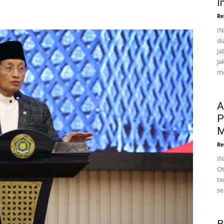
I
Re
IN
di
Ja
Ja
me
A
P
M
Re
I
Ot
te
se