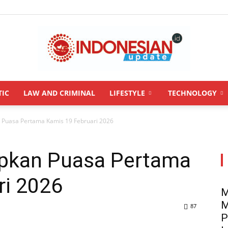
TIC
LAW AND CRIMINAL
LIFESTYLE
TECHNOLOGY
INDONESIANUPDATE.id
 Puasa Pertama Kamis 19 Februari 2026
apkan Puasa Pertama
ri 2026
M
M
87
P