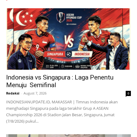
Indonesia vs Singapura : Laga Penentu
Menuju Semifinal
Redaksi
-
August 7, 2026
0
INDONESIANUPDATE.ID, MAKASSAR | Timnas Indonesia akan
menghadapi Singapura pada laga terakhir Grup A ASEAN
Championship 2026 di Stadion Jalan Besar, Singapura, Jumat
(7/8/2026) pukul...