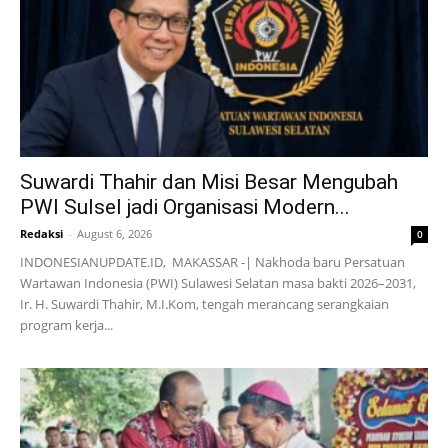
Suwardi Thahir dan Misi Besar Mengubah
PWI Sulsel jadi Organisasi Modern...
Redaksi
-
August 6, 2026
0
INDONESIANUPDATE.ID, MAKASSAR -| Nakhoda baru Persatuan
Wartawan Indonesia (PWI) Sulawesi Selatan masa bakti 2026–2031,
Ir. H. Suwardi Thahir, M.I.Kom, tengah merancang serangkaian
program kerja...