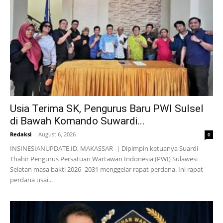
Usia Terima SK, Pengurus Baru PWI Sulsel
di Bawah Komando Suwardi...
Redaksi
-
August 6, 2026
0
INSINESIANUPDATE.ID, MAKASSAR -| Dipimpin ketuanya Suardi
Thahir Pengurus Persatuan Wartawan Indonesia (PWI) Sulawesi
Selatan masa bakti 2026–2031 menggelar rapat perdana. Ini rapat
perdana usai...