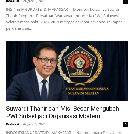
Redaksi
-
August 6, 2026
0
INSINESIANUPDATE.ID, MAKASSAR -| Dipimpin ketuanya Suardi
Thahir Pengurus Persatuan Wartawan Indonesia (PWI) Sulawesi
Selatan masa bakti 2026–2031 menggelar rapat perdana. Ini rapat
perdana usai...
Suwardi Thahir dan Misi Besar Mengubah
PWI Sulsel jadi Organisasi Modern...
Redaksi
-
August 6, 2026
0
INDONESIANUPDATE.ID, MAKASSAR -| Nakhoda baru Persatuan