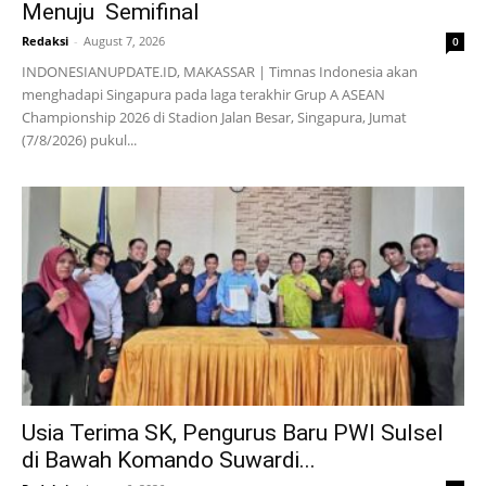
Menuju Semifinal
Redaksi
-
August 7, 2026
0
INDONESIANUPDATE.ID, MAKASSAR | Timnas Indonesia akan
menghadapi Singapura pada laga terakhir Grup A ASEAN
Championship 2026 di Stadion Jalan Besar, Singapura, Jumat
(7/8/2026) pukul...
Usia Terima SK, Pengurus Baru PWI Sulsel
di Bawah Komando Suwardi...