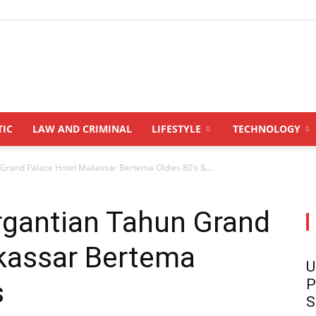
INDONESIANUPDATE.id
TIC
LAW AND CRIMINAL
LIFESTYLE
TECHNOLOGY
rand Palace Hotel Makassar Bertema Oldies 80’s &...
gantian Tahun Grand
kassar Bertema
U
s
P
S