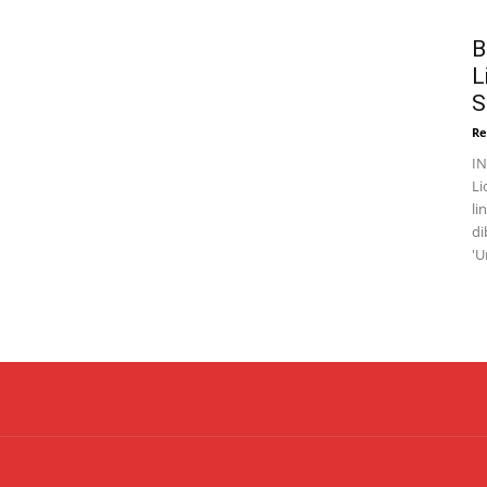
B
L
S
Re
I
Li
li
di
'U