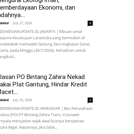
engurai Ekologi Iman,
emberdayaan Ekonomi, dan
ndahnya...
daksi
-
July 27, 2026
0
DONESIANUPDATE.ID, JAKARTA | Ribuan umat
aspora Keuskupan Larantuka yang bermukim di
bodetabek memadati Gedung Zeni Angkatan Darat,
karta, pada Minggu (26/7/2026). Kehadiran untuk
ngikuti...
lasan PO Bintang Zahira Nekad
akai Plat Gantung, Hindar Kredit
acet...
daksi
-
July 25, 2026
0
NDONESIANUPDATE.ID, MAKASSAR | Bos Perusahaan
obus (PO) PT Bintang Zahira Trans, H Junawir
rnyata menyadari sejak awal busnya beroperasi
cara ilegal. Alasannya, jika tidak...