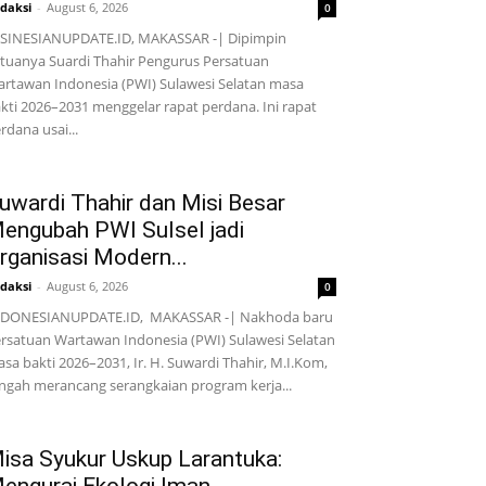
daksi
-
August 6, 2026
0
SINESIANUPDATE.ID, MAKASSAR -| Dipimpin
tuanya Suardi Thahir Pengurus Persatuan
rtawan Indonesia (PWI) Sulawesi Selatan masa
kti 2026–2031 menggelar rapat perdana. Ini rapat
rdana usai...
uwardi Thahir dan Misi Besar
engubah PWI Sulsel jadi
rganisasi Modern...
daksi
-
August 6, 2026
0
NDONESIANUPDATE.ID, MAKASSAR -| Nakhoda baru
rsatuan Wartawan Indonesia (PWI) Sulawesi Selatan
sa bakti 2026–2031, Ir. H. Suwardi Thahir, M.I.Kom,
ngah merancang serangkaian program kerja...
isa Syukur Uskup Larantuka: