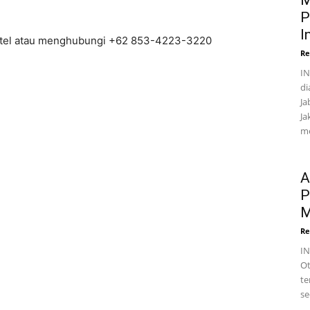
M
P
I
hotel atau menghubungi +62 853-4223-3220
Re
IN
di
Ja
Ja
me
A
P
M
Re
I
Ot
te
se