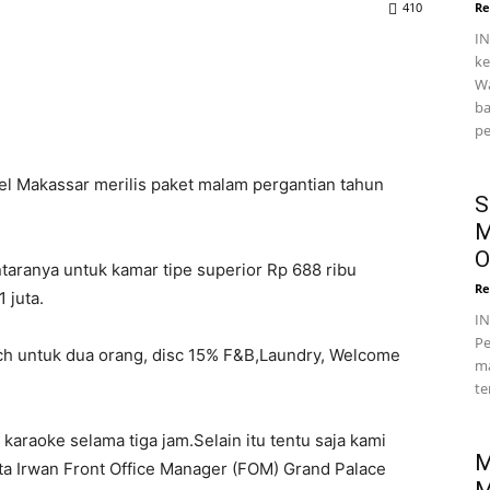
410
Re
IN
ke
Wa
ba
pe
el Makassar merilis paket malam pergantian tahun
S
M
O
antaranya untuk kamar tipe superior Rp 688 ribu
Re
 juta.
I
Pe
ch untuk dua orang, disc 15% F&B,Laundry, Welcome
ma
te
araoke selama tiga jam.Selain itu tentu saja kami
M
a Irwan Front Office Manager (FOM) Grand Palace