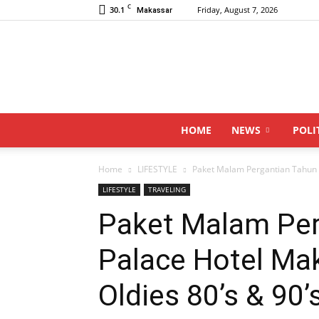
C
30.1
Friday, August 7, 2026
Makassar
HOME
NEWS
POLI
Home
LIFESTYLE
Paket Malam Pergantian Tahun G
LIFESTYLE
TRAVELING
Paket Malam Per
Palace Hotel Ma
Oldies 80’s & 90’