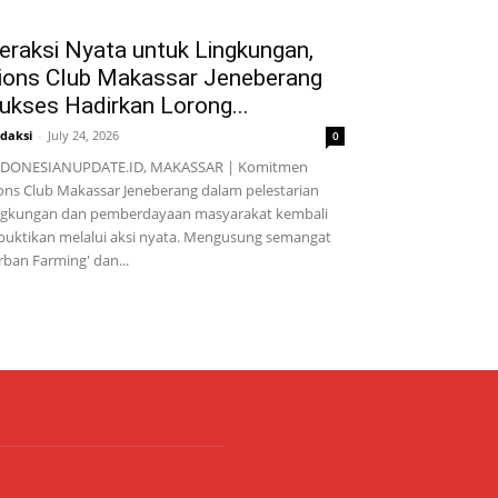
eraksi Nyata untuk Lingkungan,
ions Club Makassar Jeneberang
ukses Hadirkan Lorong...
daksi
-
July 24, 2026
0
NDONESIANUPDATE.ID, MAKASSAR | Komitmen
ons Club Makassar Jeneberang dalam pelestarian
ngkungan dan pemberdayaan masyarakat kembali
buktikan melalui aksi nyata. Mengusung semangat
rban Farming' dan...