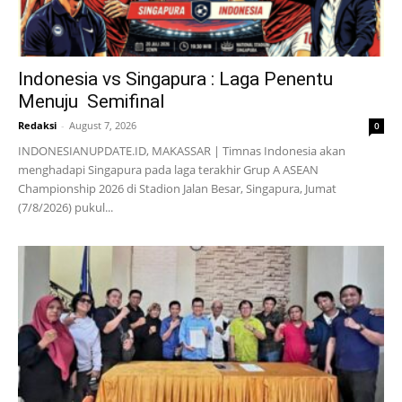
Indonesia vs Singapura : Laga Penentu
Menuju Semifinal
Redaksi
-
August 7, 2026
0
INDONESIANUPDATE.ID, MAKASSAR | Timnas Indonesia akan
menghadapi Singapura pada laga terakhir Grup A ASEAN
Championship 2026 di Stadion Jalan Besar, Singapura, Jumat
(7/8/2026) pukul...