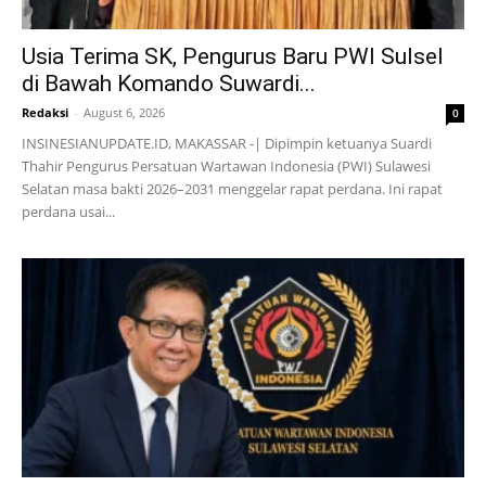
Usia Terima SK, Pengurus Baru PWI Sulsel
di Bawah Komando Suwardi...
Redaksi
-
August 6, 2026
0
INSINESIANUPDATE.ID, MAKASSAR -| Dipimpin ketuanya Suardi
Thahir Pengurus Persatuan Wartawan Indonesia (PWI) Sulawesi
Selatan masa bakti 2026–2031 menggelar rapat perdana. Ini rapat
perdana usai...