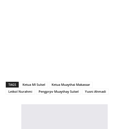
TAGS
Ketua MI Sulsel
Ketua Muaythai Makassar
Letkol Nurahmi
Pengprpv Muaythay Sulsel
Yusni Ahmadi