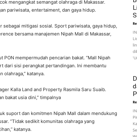
B
k mengangkat semangat olahraga di Makassar.
L
an pariwisata, entertaiment, dan gaya hidup.
S
Re
sebagai mitigasi sosial. Sport pariwisata, gaya hidup,
I
ference bersama manajemen Nipah Mall di Makassar,
Li
li
di
t PON mempermudah pencarian bakat. ‘’Mall Nipah
'U
t dari sisi perangkat pertandingan. Ini membantu
n olahraga,” katanya.
D
d
ager Kalla Land and Property Rasmila Saru Suaib.
P
n bakat usia dini,” timpalnya
Re
I
entuk suport dan komitmen Nipah Mall dalam mendukung
Pi
ar. ‘’Tidak sedikit komunitas olahraga yang
Ka
han,’’ katanya.
Se
Wu