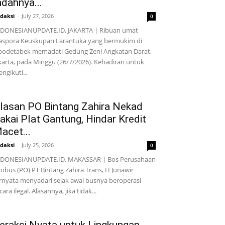
ndahnya...
daksi
-
July 27, 2026
0
DONESIANUPDATE.ID, JAKARTA | Ribuan umat
aspora Keuskupan Larantuka yang bermukim di
bodetabek memadati Gedung Zeni Angkatan Darat,
karta, pada Minggu (26/7/2026). Kehadiran untuk
ngikuti...
lasan PO Bintang Zahira Nekad
akai Plat Gantung, Hindar Kredit
acet...
daksi
-
July 25, 2026
0
NDONESIANUPDATE.ID, MAKASSAR | Bos Perusahaan
obus (PO) PT Bintang Zahira Trans, H Junawir
rnyata menyadari sejak awal busnya beroperasi
cara ilegal. Alasannya, jika tidak...