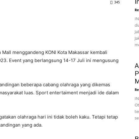
I
345
Re
IN
di
Ja
Ja
me
 Mall menggandeng KONI Kota Makassar kembali
3. Event yang berlangsung 14-17 Juli ini mengusung
A
P
M
andingan beberapa cabang olahraga yang dikemas
Re
asyarakat luas. Sport entertaiment menjadi ide dalam
I
Ot
te
kan olahraga hari ini tidak boleh kaku. Tetapi tetap
se
tandingan yang ada.