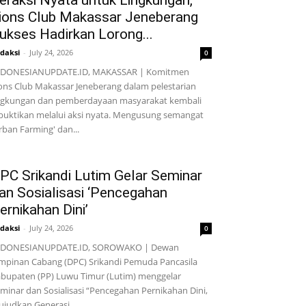
eraksi Nyata untuk Lingkungan,
ions Club Makassar Jeneberang
ukses Hadirkan Lorong...
daksi
-
July 24, 2026
0
NDONESIANUPDATE.ID, MAKASSAR | Komitmen
ons Club Makassar Jeneberang dalam pelestarian
ngkungan dan pemberdayaan masyarakat kembali
buktikan melalui aksi nyata. Mengusung semangat
rban Farming' dan...
PC Srikandi Lutim Gelar Seminar
an Sosialisasi ‘Pencegahan
ernikahan Dini’
daksi
-
July 24, 2026
0
NDONESIANUPDATE.ID, SOROWAKO | Dewan
mpinan Cabang (DPC) Srikandi Pemuda Pancasila
bupaten (PP) Luwu Timur (Lutim) menggelar
minar dan Sosialisasi “Pencegahan Pernikahan Dini,
judkan Generasi...