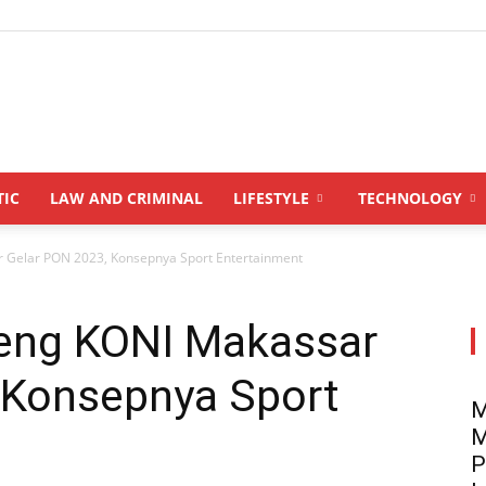
INDONESIANUPDATE.id
TIC
LAW AND CRIMINAL
LIFESTYLE
TECHNOLOGY
 Gelar PON 2023, Konsepnya Sport Entertainment
eng KONI Makassar
 Konsepnya Sport
M
M
P