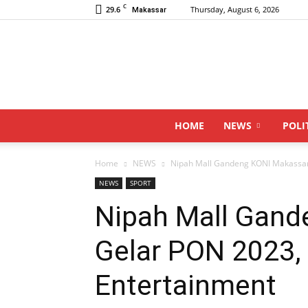
C
29.6
Thursday, August 6, 2026
Makassar
HOME
NEWS
POLI
Home
NEWS
Nipah Mall Gandeng KONI Makassar
NEWS
SPORT
Nipah Mall Gand
Gelar PON 2023,
Entertainment