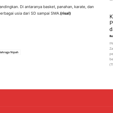
ndingkan. Di antaranya basket, panahan, karate, dan
berbagai usia dari SD sampai SMA.
(risal)
K
P
d
Re
IN
Za
lahraga Nipah
pe
be
(T