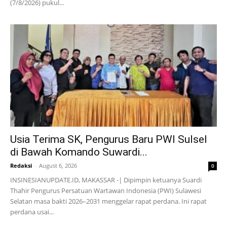
(7/8/2026) pukul...
Usia Terima SK, Pengurus Baru PWI Sulsel
di Bawah Komando Suwardi...
Redaksi
-
August 6, 2026
0
INSINESIANUPDATE.ID, MAKASSAR -| Dipimpin ketuanya Suardi
Thahir Pengurus Persatuan Wartawan Indonesia (PWI) Sulawesi
Selatan masa bakti 2026–2031 menggelar rapat perdana. Ini rapat
perdana usai...