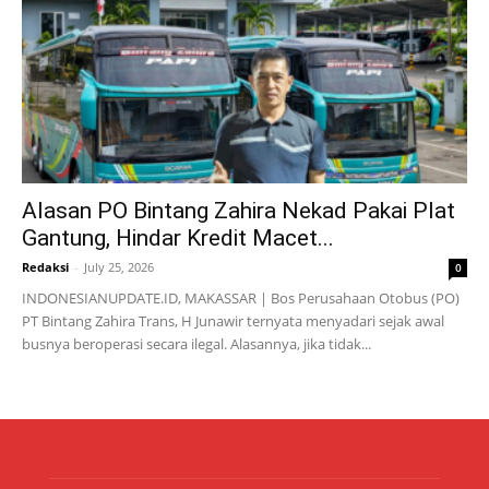
Alasan PO Bintang Zahira Nekad Pakai Plat
Gantung, Hindar Kredit Macet...
Redaksi
-
July 25, 2026
0
INDONESIANUPDATE.ID, MAKASSAR | Bos Perusahaan Otobus (PO)
PT Bintang Zahira Trans, H Junawir ternyata menyadari sejak awal
busnya beroperasi secara ilegal. Alasannya, jika tidak...