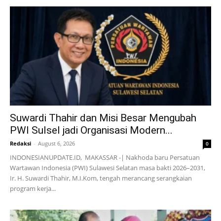
Suwardi Thahir dan Misi Besar Mengubah
PWI Sulsel jadi Organisasi Modern...
Redaksi
-
August 6, 2026
0
INDONESIANUPDATE.ID, MAKASSAR -| Nakhoda baru Persatuan
Wartawan Indonesia (PWI) Sulawesi Selatan masa bakti 2026–2031,
Ir. H. Suwardi Thahir, M.I.Kom, tengah merancang serangkaian
program kerja...