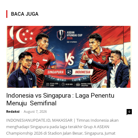
BACA JUGA
Indonesia vs Singapura : Laga Penentu
Menuju Semifinal
Redaksi
-
August 7, 2026
0
INDONESIANUPDATE.ID, MAKASSAR | Timnas Indonesia akan
menghadapi Singapura pada laga terakhir Grup A ASEAN
Championship 2026 di Stadion Jalan Besar, Singapura, Jumat