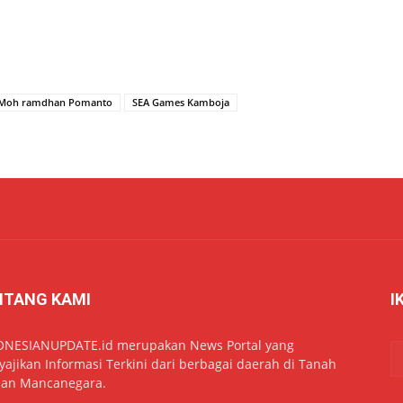
Moh ramdhan Pomanto
SEA Games Kamboja
NTANG KAMI
I
ONESIANUPDATE.id merupakan News Portal yang
ajikan Informasi Terkini dari berbagai daerah di Tanah
dan Mancanegara.