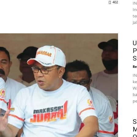
402
I
In
te
Ja
U
P
S
Re
IN
ke
Wa
ba
pe
S
M