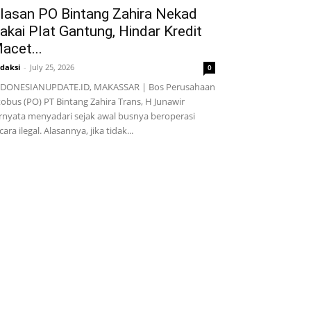
lasan PO Bintang Zahira Nekad
akai Plat Gantung, Hindar Kredit
acet...
daksi
-
July 25, 2026
0
NDONESIANUPDATE.ID, MAKASSAR | Bos Perusahaan
obus (PO) PT Bintang Zahira Trans, H Junawir
rnyata menyadari sejak awal busnya beroperasi
cara ilegal. Alasannya, jika tidak...