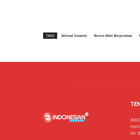
TAGS
Ahmad Susanto
Bonus Atlet Berprestasi
TE
IND
meny
Air 