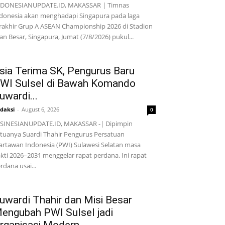
NDONESIANUPDATE.ID, MAKASSAR | Timnas
donesia akan menghadapi Singapura pada laga
rakhir Grup A ASEAN Championship 2026 di Stadion
lan Besar, Singapura, Jumat (7/8/2026) pukul...
sia Terima SK, Pengurus Baru
WI Sulsel di Bawah Komando
uwardi...
daksi
-
August 6, 2026
0
SINESIANUPDATE.ID, MAKASSAR -| Dipimpin
tuanya Suardi Thahir Pengurus Persatuan
rtawan Indonesia (PWI) Sulawesi Selatan masa
kti 2026–2031 menggelar rapat perdana. Ini rapat
rdana usai...
uwardi Thahir dan Misi Besar
engubah PWI Sulsel jadi