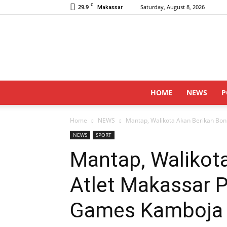
C
29.9
Saturday, August 8, 2026
Makassar
HOME
NEWS
P
Home
NEWS
Mantap, Walikota Akan Berikan Bonu
NEWS
SPORT
Mantap, Walikot
Atlet Makassar P
Games Kamboja