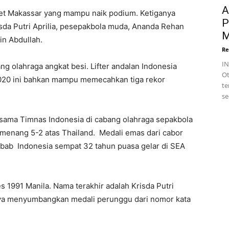
A
et Makassar yang mampu naik podium. Ketiganya
P
isda Putri Aprilia, pesepakbola muda, Ananda Rehan
M
in Abdullah.
Re
I
g olahraga angkat besi. Lifter andalan Indonesia
Ot
020 ini bahkan mampu memecahkan tiga rekor
te
se
ersama Timnas Indonesia di cabang olahraga sepakbola
enang 5-2 atas Thailand. Medali emas dari cabor
Sebab Indonesia sempat 32 tahun puasa gelar di SEA
 1991 Manila. Nama terakhir adalah Krisda Putri
 hanya menyumbangkan medali perunggu dari nomor kata