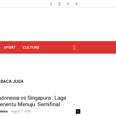
SPORT
CULTURE
BACA JUGA
ndonesia vs Singapura : Laga
enentu Menuju Semifinal
daksi
-
August 7, 2026
0