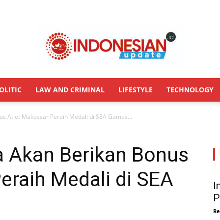
OLITIC
LAW AND CRIMINAL
LIFESTYLE
TECHNOLOGY
INDONESIANUPDATE.id
s Atlet Makassar Peraih Medali di SEA Games...
a Akan Berikan Bonus
eraih Medali di SEA
I
P
Re