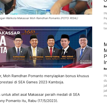
O
Re
I
Pe
engan Walikota Makassar Moh Ramdhan Pomanto.(FOTO: RISAL)
ma
te
M
M
P
I
Re
IN
ar, Moh Ramdhan Pomanto menyiapkan bonus khusus
di
h prestasi di SEA Games 2023 Kamboja.
Ja
Ja
untuk atlet asal Makassar peraih medali di SEA
me
nny Pomanto itu, Rabu (17/5/2023).