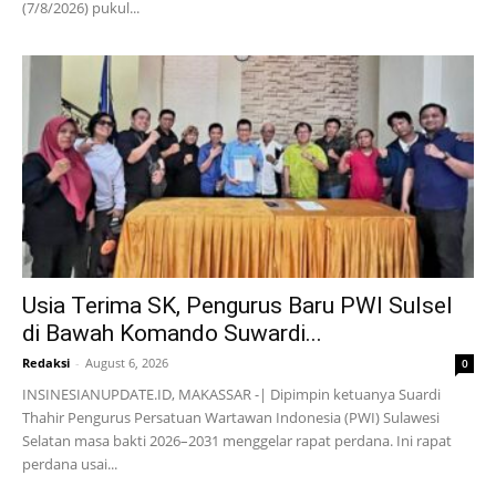
(7/8/2026) pukul...
Usia Terima SK, Pengurus Baru PWI Sulsel
di Bawah Komando Suwardi...
Redaksi
-
August 6, 2026
0
INSINESIANUPDATE.ID, MAKASSAR -| Dipimpin ketuanya Suardi
Thahir Pengurus Persatuan Wartawan Indonesia (PWI) Sulawesi
Selatan masa bakti 2026–2031 menggelar rapat perdana. Ini rapat
perdana usai...