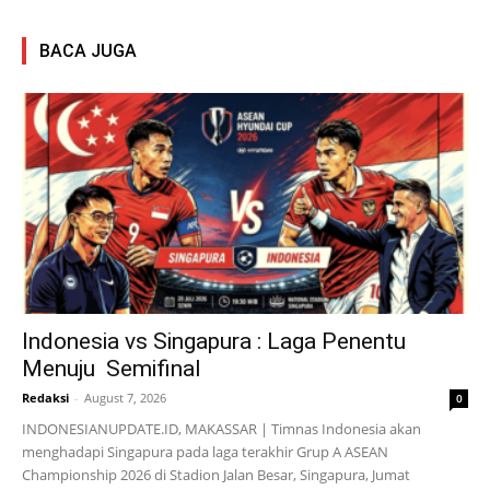
BACA JUGA
Indonesia vs Singapura : Laga Penentu
Menuju Semifinal
Redaksi
-
August 7, 2026
0
INDONESIANUPDATE.ID, MAKASSAR | Timnas Indonesia akan
menghadapi Singapura pada laga terakhir Grup A ASEAN
Championship 2026 di Stadion Jalan Besar, Singapura, Jumat