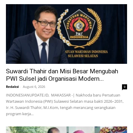
Suwardi Thahir dan Misi Besar Mengubah
PWI Sulsel jadi Organisasi Modern...
Redaksi
-
August 6, 2026
0
INDONESIANUPDATE.ID, MAKASSAR -| Nakhoda baru Persatuan
Wartawan Indonesia (PWI) Sulawesi Selatan masa bakti 2026–2031,
Ir. H. Suwardi Thahir, M.I.Kom, tengah merancang serangkaian
program kerja...