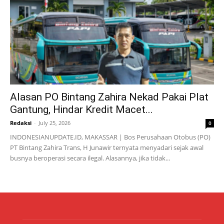
Alasan PO Bintang Zahira Nekad Pakai Plat
Gantung, Hindar Kredit Macet...
Redaksi
-
July 25, 2026
0
INDONESIANUPDATE.ID, MAKASSAR | Bos Perusahaan Otobus (PO)
PT Bintang Zahira Trans, H Junawir ternyata menyadari sejak awal
busnya beroperasi secara ilegal. Alasannya, jika tidak...