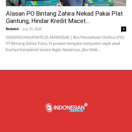
Alasan PO Bintang Zahira Nekad Pakai Plat
Gantung, Hindar Kredit Macet...
Redaksi
-
July 25, 2026
0
INDONESIANUPDATE.ID, MAKASSAR | Bos Perusahaan Otobus (PO)
PT Bintang Zahira Trans, H Junawir ternyata menyadari sejak awal
busnya beroperasi secara ilegal. Alasannya, jika tidak...