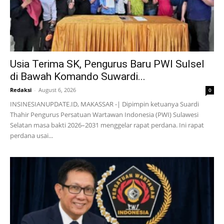
Usia Terima SK, Pengurus Baru PWI Sulsel
di Bawah Komando Suwardi...
Redaksi
-
August 6, 2026
0
INSINESIANUPDATE.ID, MAKASSAR -| Dipimpin ketuanya Suardi
Thahir Pengurus Persatuan Wartawan Indonesia (PWI) Sulawesi
Selatan masa bakti 2026–2031 menggelar rapat perdana. Ini rapat
perdana usai...