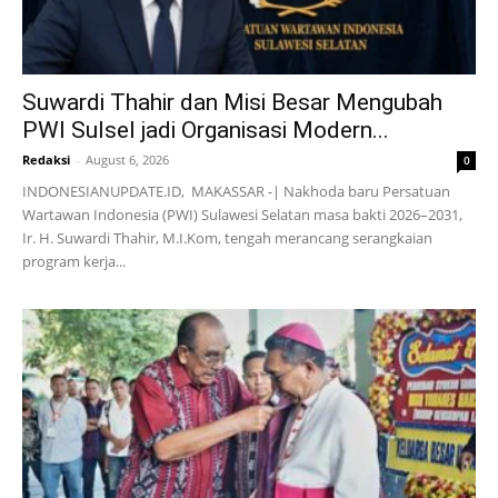
Suwardi Thahir dan Misi Besar Mengubah
PWI Sulsel jadi Organisasi Modern...
Redaksi
-
August 6, 2026
0
INDONESIANUPDATE.ID, MAKASSAR -| Nakhoda baru Persatuan
Wartawan Indonesia (PWI) Sulawesi Selatan masa bakti 2026–2031,
Ir. H. Suwardi Thahir, M.I.Kom, tengah merancang serangkaian
program kerja...