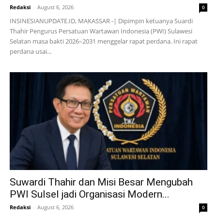
Redaksi
-
August 6, 2026
0
INSINESIANUPDATE.ID, MAKASSAR -| Dipimpin ketuanya Suardi
Thahir Pengurus Persatuan Wartawan Indonesia (PWI) Sulawesi
Selatan masa bakti 2026–2031 menggelar rapat perdana. Ini rapat
perdana usai...
Suwardi Thahir dan Misi Besar Mengubah
PWI Sulsel jadi Organisasi Modern...
Redaksi
-
August 6, 2026
0