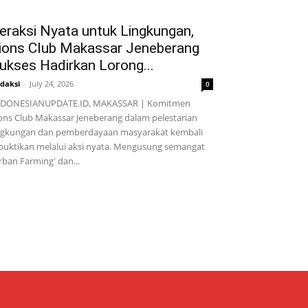
eraksi Nyata untuk Lingkungan,
ions Club Makassar Jeneberang
ukses Hadirkan Lorong...
daksi
-
July 24, 2026
0
NDONESIANUPDATE.ID, MAKASSAR | Komitmen
ons Club Makassar Jeneberang dalam pelestarian
ngkungan dan pemberdayaan masyarakat kembali
buktikan melalui aksi nyata. Mengusung semangat
rban Farming' dan...