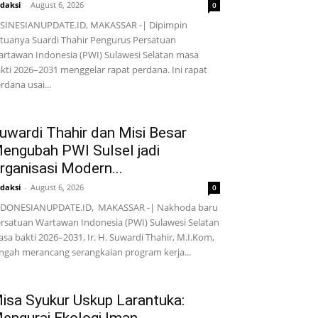
daksi
-
August 6, 2026
0
SINESIANUPDATE.ID, MAKASSAR -| Dipimpin
tuanya Suardi Thahir Pengurus Persatuan
rtawan Indonesia (PWI) Sulawesi Selatan masa
kti 2026–2031 menggelar rapat perdana. Ini rapat
rdana usai...
uwardi Thahir dan Misi Besar
engubah PWI Sulsel jadi
rganisasi Modern...
daksi
-
August 6, 2026
0
NDONESIANUPDATE.ID, MAKASSAR -| Nakhoda baru
rsatuan Wartawan Indonesia (PWI) Sulawesi Selatan
sa bakti 2026–2031, Ir. H. Suwardi Thahir, M.I.Kom,
ngah merancang serangkaian program kerja...
isa Syukur Uskup Larantuka: