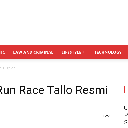
INDONESIANUPDATE.id
TIC
LAW AND CRIMINAL
LIFESTYLE
TECHNOLOGY
i Digelar
Run Race Tallo Resmi
U
P
282
S