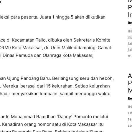
M
.
P
I
ksi para peserta. Juara 1 hingga 5 akan diikutikan
Re
IN
di
e di Kecamatan Tallo, dibuka oleh Sekretaris Komite
Ja
ORMI) Kota Makassar, dr. Udin Malik didampingi Camat
Ja
ri Dinas Pemuda dan Olahraga Kota Makassar,
me
A
urahan Ujung Pandang Baru. Berlangsung seru dan heboh,
P
 Mereka berasal dari 15 kelurahan. Setiap kelurahan
M
hadir menyaksikan lomba ini sambil menunggu waktu
Re
I
Ot
ssar Ir. Mohammad Ramdhan ‘Danny’ Pomanto melalui
te
. Kehadiran orang nomor satu di Kota Makassar itu
se
ntang Bangngia Run Race. Bahkan teriakan ‘Danny