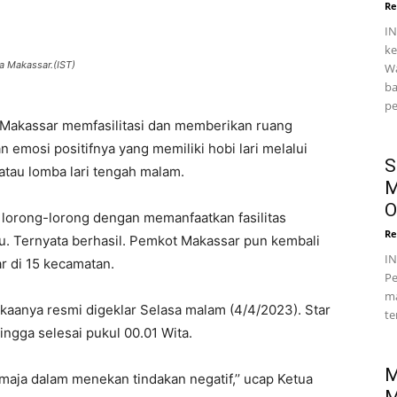
Re
IN
ke
a Makassar.(IST)
Wa
ba
pe
Makassar memfasilitasi dan memberikan ruang
 emosi positifnya yang memiliki hobi lari melalui
S
atau lomba lari tengah malam.
M
O
 lorong-lorong dengan memanfaatkan fasilitas
Re
u. Ternyata berhasil. Pemkot Makassar pun kembali
I
r di 15 kecamatan.
Pe
ma
ukaanya resmi digeklar Selasa malam (4/4/2023). Star
te
hingga selesai pukul 00.01 Wita.
M
remaja dalam menekan tindakan negatif,’’ ucap Ketua