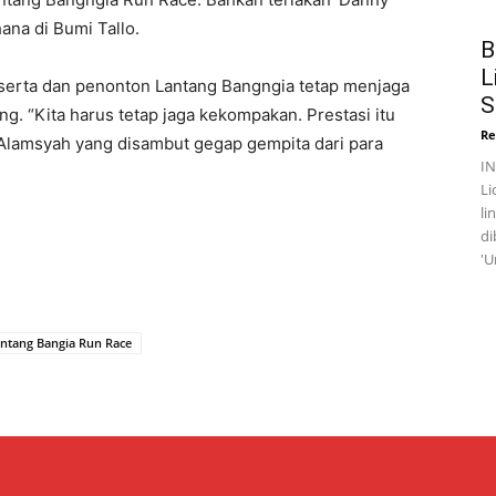
na di Bumi Tallo.
B
L
serta dan penonton Lantang Bangngia tetap menjaga
S
g. “Kita harus tetap jaga kekompakan. Prestasi itu
Re
h Alamsyah yang disambut gegap gempita dari para
I
Li
li
di
'U
ntang Bangia Run Race