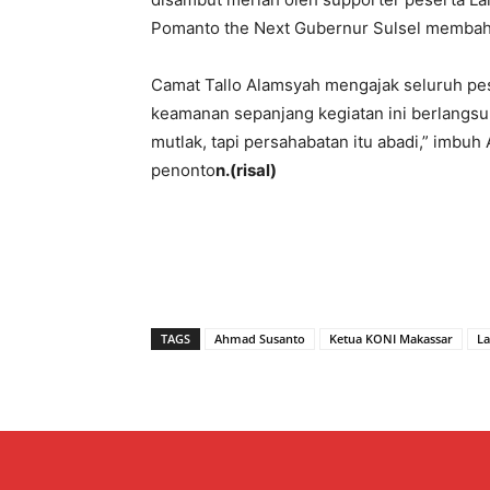
Pomanto the Next Gubernur Sulsel membaha
Camat Tallo Alamsyah mengajak seluruh pe
keamanan sepanjang kegiatan ini berlangsun
mutlak, tapi persahabatan itu abadi,” imbu
penonto
n.(risal)
TAGS
Ahmad Susanto
Ketua KONI Makassar
La