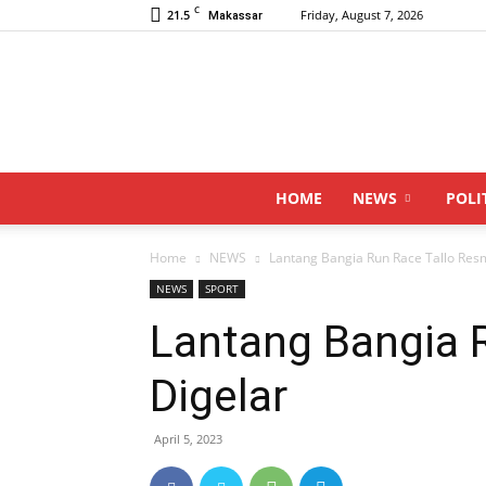
C
21.5
Friday, August 7, 2026
Makassar
HOME
NEWS
POLI
Home
NEWS
Lantang Bangia Run Race Tallo Resm
NEWS
SPORT
Lantang Bangia 
Digelar
April 5, 2023