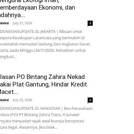
engurai Ekologi Iman,
emberdayaan Ekonomi, dan
ndahnya...
daksi
-
July 27, 2026
0
DONESIANUPDATE.ID, JAKARTA | Ribuan umat
aspora Keuskupan Larantuka yang bermukim di
bodetabek memadati Gedung Zeni Angkatan Darat,
karta, pada Minggu (26/7/2026). Kehadiran untuk
ngikuti...
lasan PO Bintang Zahira Nekad
akai Plat Gantung, Hindar Kredit
acet...
daksi
-
July 25, 2026
0
NDONESIANUPDATE.ID, MAKASSAR | Bos Perusahaan
obus (PO) PT Bintang Zahira Trans, H Junawir
rnyata menyadari sejak awal busnya beroperasi
cara ilegal. Alasannya, jika tidak...