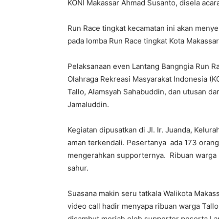
KONI Makassar Ahmad Susanto, disela acara
Run Race tingkat kecamatan ini akan menyele
pada lomba Run Race tingkat Kota Makassar
Pelaksanaan even Lantang Bangngia Run Rac
Olahraga Rekreasi Masyarakat Indonesia (K
Tallo, Alamsyah Sahabuddin, dan utusan da
Jamaluddin.
Kegiatan dipusatkan di Jl. Ir. Juanda, Kel
aman terkendali. Pesertanya ada 173 orang.
mengerahkan supporternya. Ribuan warga 
sahur.
Suasana makin seru tatkala Walikota Maka
video call hadir menyapa ribuan warga Tallo
disambut meriah oleh supporter peserta La