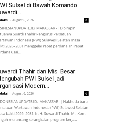
WI Sulsel di Bawah Komando
uwardi...
daksi
-
August 6, 2026
0
SINESIANUPDATE.ID, MAKASSAR -| Dipimpin
tuanya Suardi Thahir Pengurus Persatuan
rtawan Indonesia (PWI) Sulawesi Selatan masa
kti 2026–2031 menggelar rapat perdana. Ini rapat
rdana usai...
uwardi Thahir dan Misi Besar
engubah PWI Sulsel jadi
rganisasi Modern...
daksi
-
August 6, 2026
0
NDONESIANUPDATE.ID, MAKASSAR -| Nakhoda baru
rsatuan Wartawan Indonesia (PWI) Sulawesi Selatan
sa bakti 2026–2031, Ir. H. Suwardi Thahir, M.I.Kom,
ngah merancang serangkaian program kerja...