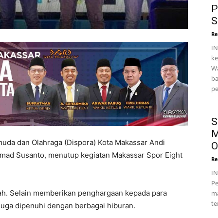
P
S
Re
IN
ke
Wa
ba
pe
S
M
uda dan Olahraga (Dispora) Kota Makassar Andi
O
mad Susanto, menutup kegiatan Makassar Spor Eight
Re
I
Pe
iah. Selain memberikan penghargaan kepada para
ma
te
juga dipenuhi dengan berbagai hiburan.