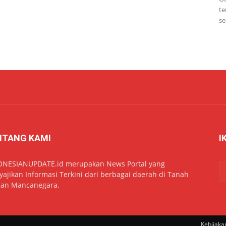
te
se
NTANG KAMI
I
ONESIANUPDATE.id merupakan News Portal yang
ajikan Informasi Terkini dari berbagai daerah di Tanah
dan Mancanegara.
Kebijakan