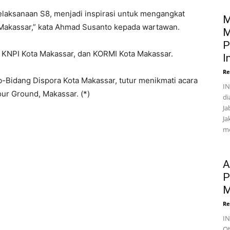
laksanaan S8, menjadi inspirasi untuk mengangkat
M
 Makassar,” kata Ahmad Susanto kepada wartawan.
M
P
a KNPI Kota Makassar, dan KORMI Kota Makassar.
I
Re
b-Bidang Dispora Kota Makassar, tutur menikmati acara
IN
ur Ground, Makassar. (*)
di
Ja
Ja
me
A
P
M
Re
I
Ot