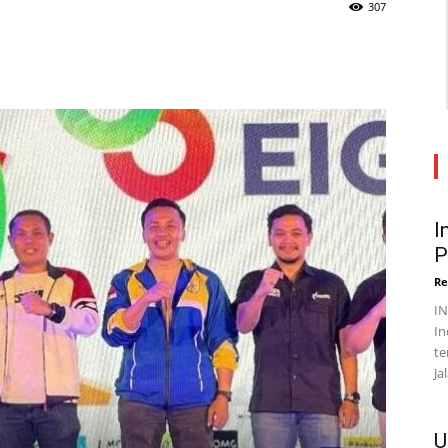
307
I
P
Re
I
In
te
Ja
U