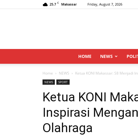
C
25.7
Friday, August 7, 2026
Makassar
HOME
NEWS
POLI
Home
NEWS
Ketua KONI Makassar: S8 Menjadi In
NEWS
SPORT
Ketua KONI Maka
Inspirasi Mengan
Olahraga