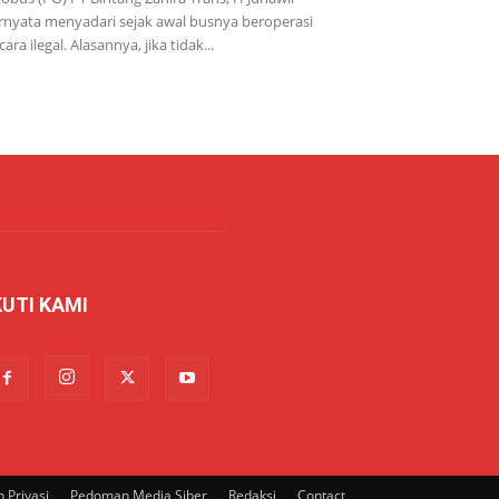
rnyata menyadari sejak awal busnya beroperasi
cara ilegal. Alasannya, jika tidak...
KUTI KAMI
 Privasi
Pedoman Media Siber
Redaksi
Contact