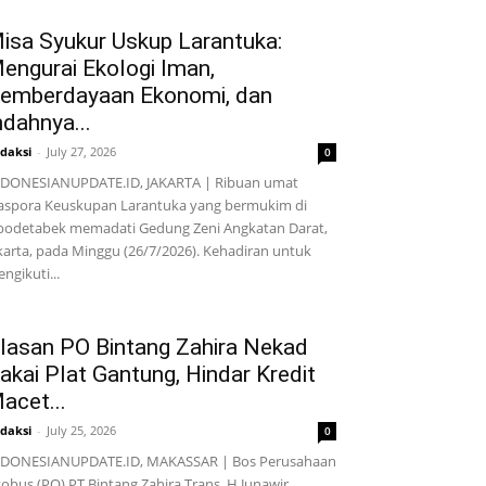
isa Syukur Uskup Larantuka:
engurai Ekologi Iman,
emberdayaan Ekonomi, dan
ndahnya...
daksi
-
July 27, 2026
0
DONESIANUPDATE.ID, JAKARTA | Ribuan umat
aspora Keuskupan Larantuka yang bermukim di
bodetabek memadati Gedung Zeni Angkatan Darat,
karta, pada Minggu (26/7/2026). Kehadiran untuk
ngikuti...
lasan PO Bintang Zahira Nekad
akai Plat Gantung, Hindar Kredit
acet...
daksi
-
July 25, 2026
0
NDONESIANUPDATE.ID, MAKASSAR | Bos Perusahaan
obus (PO) PT Bintang Zahira Trans, H Junawir