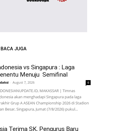
BACA JUGA
ndonesia vs Singapura : Laga
enentu Menuju Semifinal
daksi
-
August 7, 2026
0
NDONESIANUPDATE.ID, MAKASSAR | Timnas
donesia akan menghadapi Singapura pada laga
rakhir Grup A ASEAN Championship 2026 di Stadion
lan Besar, Singapura, Jumat (7/8/2026) pukul...
sia Terima SK, Pengurus Baru