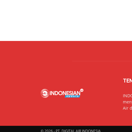
TE
IND
meny
Air 
© 2026 - PT. DIGITAL AIR INDONESIA