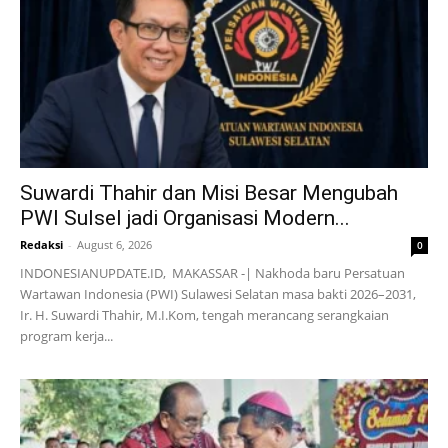
Suwardi Thahir dan Misi Besar Mengubah
PWI Sulsel jadi Organisasi Modern...
Redaksi
-
August 6, 2026
0
INDONESIANUPDATE.ID, MAKASSAR -| Nakhoda baru Persatuan
Wartawan Indonesia (PWI) Sulawesi Selatan masa bakti 2026–2031,
Ir. H. Suwardi Thahir, M.I.Kom, tengah merancang serangkaian
program kerja...