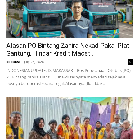
Alasan PO Bintang Zahira Nekad Pakai Plat
Gantung, Hindar Kredit Macet...
Redaksi
-
July 25, 2026
0
INDONESIANUPDATE.ID, MAKASSAR | Bos Perusahaan Otobus (PO)
PT Bintang Zahira Trans, H Junawir ternyata menyadari sejak awal
busnya beroperasi secara ilegal. Alasannya, jika tidak...