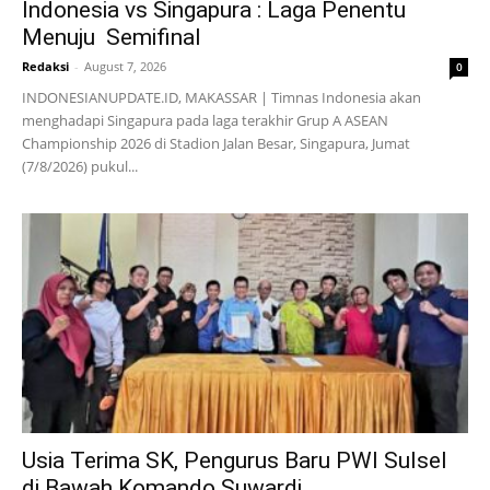
Indonesia vs Singapura : Laga Penentu
Menuju Semifinal
Redaksi
-
August 7, 2026
0
INDONESIANUPDATE.ID, MAKASSAR | Timnas Indonesia akan
menghadapi Singapura pada laga terakhir Grup A ASEAN
Championship 2026 di Stadion Jalan Besar, Singapura, Jumat
(7/8/2026) pukul...
Usia Terima SK, Pengurus Baru PWI Sulsel
di Bawah Komando Suwardi...