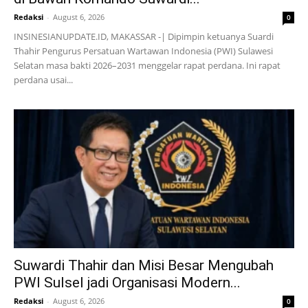
Redaksi
-
August 6, 2026
0
INSINESIANUPDATE.ID, MAKASSAR -| Dipimpin ketuanya Suardi
Thahir Pengurus Persatuan Wartawan Indonesia (PWI) Sulawesi
Selatan masa bakti 2026–2031 menggelar rapat perdana. Ini rapat
perdana usai...
Suwardi Thahir dan Misi Besar Mengubah
PWI Sulsel jadi Organisasi Modern...
Redaksi
-
August 6, 2026
0