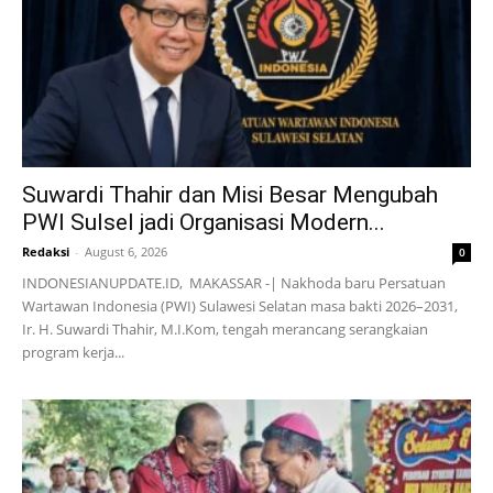
Suwardi Thahir dan Misi Besar Mengubah
PWI Sulsel jadi Organisasi Modern...
Redaksi
-
August 6, 2026
0
INDONESIANUPDATE.ID, MAKASSAR -| Nakhoda baru Persatuan
Wartawan Indonesia (PWI) Sulawesi Selatan masa bakti 2026–2031,
Ir. H. Suwardi Thahir, M.I.Kom, tengah merancang serangkaian
program kerja...