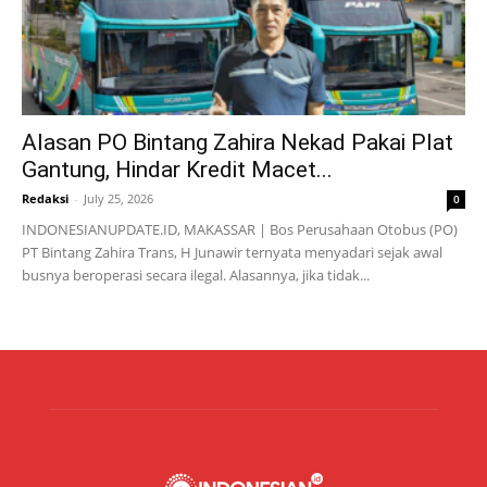
Alasan PO Bintang Zahira Nekad Pakai Plat
Gantung, Hindar Kredit Macet...
Redaksi
-
July 25, 2026
0
INDONESIANUPDATE.ID, MAKASSAR | Bos Perusahaan Otobus (PO)
PT Bintang Zahira Trans, H Junawir ternyata menyadari sejak awal
busnya beroperasi secara ilegal. Alasannya, jika tidak...