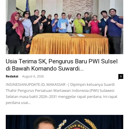
Usia Terima SK, Pengurus Baru PWI Sulsel
di Bawah Komando Suwardi...
Redaksi
-
August 6, 2026
0
INSINESIANUPDATE.ID, MAKASSAR -| Dipimpin ketuanya Suardi
Thahir Pengurus Persatuan Wartawan Indonesia (PWI) Sulawesi
Selatan masa bakti 2026–2031 menggelar rapat perdana. Ini rapat
perdana usai...