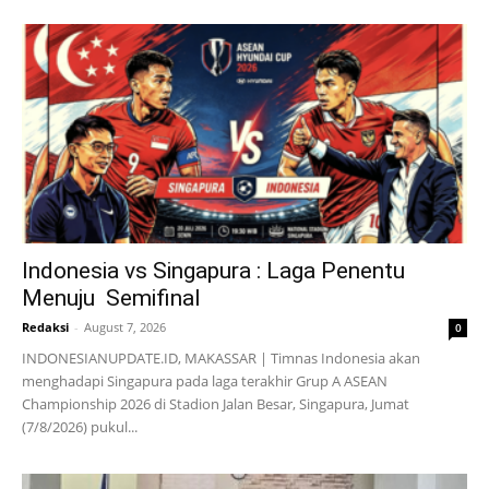
Indonesia vs Singapura : Laga Penentu
Menuju Semifinal
Redaksi
-
August 7, 2026
0
INDONESIANUPDATE.ID, MAKASSAR | Timnas Indonesia akan
menghadapi Singapura pada laga terakhir Grup A ASEAN
Championship 2026 di Stadion Jalan Besar, Singapura, Jumat
(7/8/2026) pukul...